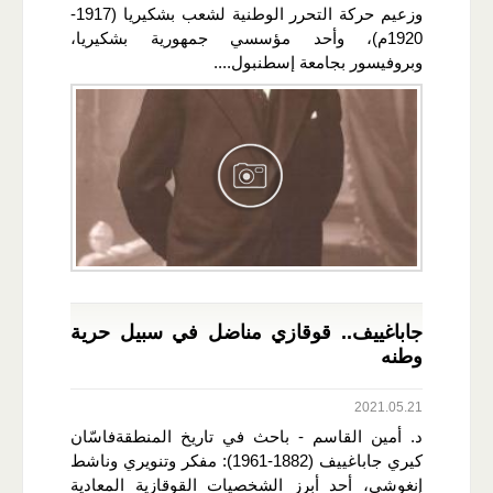
وزعيم حركة التحرر الوطنية لشعب بشكيريا (1917-
1920م)، وأحد مؤسسي جمهورية بشكيريا،
وبروفيسور بجامعة إسطنبول....
جاباغييف.. قوقازي مناضل في سبيل حرية
وطنه
2021.05.21
د. أمين القاسم - باحث في تاريخ المنطقةفاسّان
كيري جاباغييف (1882-1961): مفكر وتنويري وناشط
إنغوشي، أحد أبرز الشخصيات القوقازية المعادية