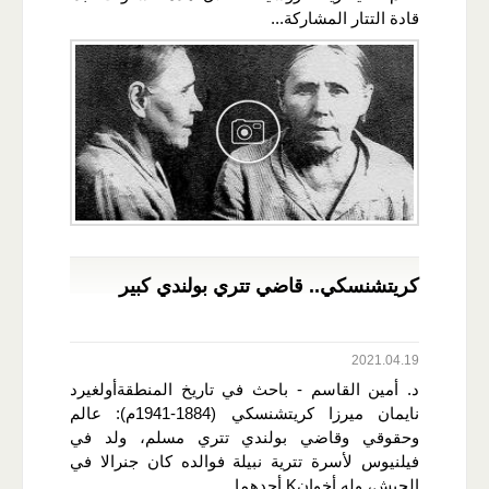
قادة التتار المشاركة...
كريتشنسكي.. قاضي تتري بولندي كبير
2021.04.19
د. أمين القاسم - باحث في تاريخ المنطقةأولغيرد
نايمان ميرزا كريتشنسكي (1884-1941م): عالم
وحقوقي وقاضي بولندي تتري مسلم، ولد في
فيلنيوس لأسرة تترية نبيلة فوالده كان جنرالا في
الجيش، وله أخوانK أحدهما...