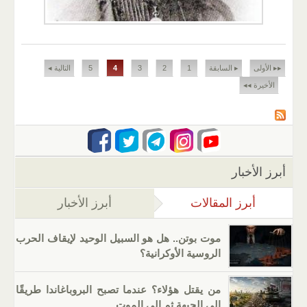
الصفحات
▸▸ الأولى
▸ السابقة
1
2
3
4
5
التالية ◂
الأخيرة ◂◂
أبرز الأخبار
أبرز المقالات
(علامة التبويب النشطة)
أبرز الأخبار
موت بوتن.. هل هو السبيل الوحيد لإيقاف الحرب
الروسية الأوكرانية؟
من يقتل هؤلاء؟ عندما تصبح البروباغاندا طريقًا
إلى الجبهة ثم إلى الموت