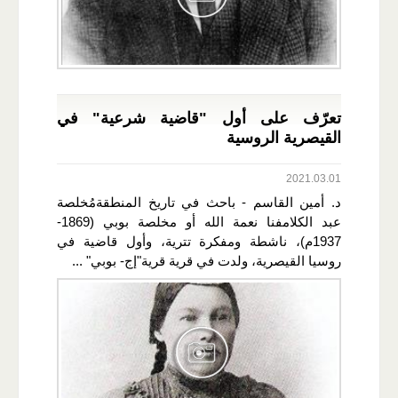
تعرّف على أول "قاضية شرعية" في
القيصرية الروسية
2021.03.01
د. أمين القاسم - باحث في تاريخ المنطقةمُخلصة
عبد الكلامفنا نعمة الله أو مخلصة بوبي (1869-
1937م)، ناشطة ومفكرة تترية، وأول قاضية في
روسيا القيصرية، ولدت في قرية قرية"إج- بوبي" ...