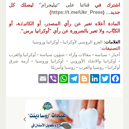
اشترك في
قناتنا على "تيليجرام"
ليصلك كل
جديد...
(
https://t.me/Ukr_Press
)
المادة أعلاه تعبر عن رأي المصدر، أو الكاتبـ/ـة، أو
الكتّاب، ولا تعبر بالضرورة عن رأي "أوكرانيا برس".
العلامات:
الغزو الروسي لأوكرانيا
-
أوكرانيا وروسيا
التصنيفات:
أخبار
-
سياسة
-
مقالات وآراء
-
شؤون سياسة
-
أوكرانيا والغرب
-
أوكرانيا والاتحاد الأوروبي
-
أوكرانيا وروسيا
-
أزمة شرق
أوكرانيا
-
روسيا والغرب
-
روسيا وأمريكا
E
Vi
W
T
Bl
Li
T
F
m
b
h
el
o
n
wi
a
ail
er
at
e
g
k
tt
c
s
gr
g
e
er
e
A
a
er
dI
b
p
m
n
o