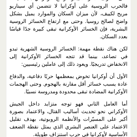
فالحرب الروسية على أوكرانيا لا تتضمن أي سيناريو
مريح لكييف، لأن ميزان السكان والموارد يميل بشكل
واضح لصالح روسيا. وحتى مع ارتفاع الخسائر الروسية
البشرية، فإن الخسائر الأوكرانية تبقى كبيرة جدًا قياسًا
بعدد السكان
.
لكن هناك نقطة مهمة: الخسائر الروسية الشهرية تبدو
في تصاعد، بينما قد تتجه الخسائر الأوكرانية إلى
الانخفاض تدريجيًا. ويعود ذلك إلى عاملين رئيسيين
:
الأول أن أوكرانيا تخوض بمعظمها حربًا دفاعية، والدفاع
عادة يسبب خسائر أقل مقارنة بالهجوم. وحتى الهجمات
الأوكرانية المضادة تبقى محدودة ومدروسة نسبيًا
.
أما العامل الثاني فهو توجه متزايد داخل الجيش
الأوكراني نحو تحديث أساليب القتال، والاعتماد بصورة
أكبر على المسيّرات والأنظمة الروبوتية، بهدف تقليل
الاعتماد على العنصر البشري الذي يمثل نقطة الضعف
الأساسية لأوكرانيا في حرب استنزاف طويلة
.