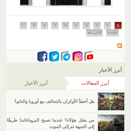
الصفحات
…
9
8
7
6
5
4
3
2
1
التالية ◂
الأخيرة ◂◂
أبرز الأخبار
أبرز المقالات
(علامة التبويب النشطة)
أبرز الأخبار
هل أخطأ الأوكران بالتحالف مع أوروبا والناتو؟
من يقتل هؤلاء؟ عندما تصبح البروباغاندا طريقًا
إلى الجبهة ثم إلى الموت