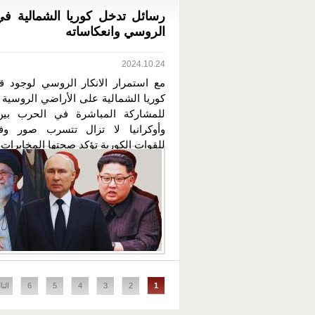
رسائل تدخل كوريا الشمالية في
الروسي وانعكاساته
2024.10.24
مع استمرار الانكار الروسي لوجود 
كوريا الشمالية على الأراضي الروسية 
للمشاركة المباشرة في الحرب بين
وأوكرانيا لا تزال تتسرب صور وفي
للقوات الكورية تؤكد صحتها المخابرات..
الصفحات
1
2
3
4
5
6
التا