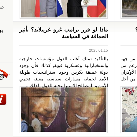
ماذا لو قرر ترامب غزو غرينلاند؟ تأثير
الحماقة في السياسة
2025.01.15
 من جهة
بالتأكيد تملك أغلب الدول مؤسسات خارجية
لرغم من
واستخباراتية وعسكرية قوية, كذلك فأن وجود
لأوكران
دولة عميقة يكرس وجود استراتيجيات طويلة
 من أجل
الأمد لحماية مسارات سياسية معينة تحمي
الأمن و المصالح الاستراتيجية للدول, لذلك...