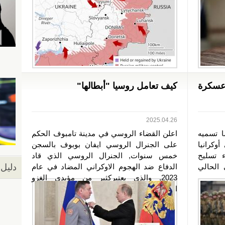
عسكرة
كيف تعامل روسيا "أبطالها"
2025.04.26
ا تسميه
اعلن القضاء الروسي في مدينة تامبوف الحكم
وكرانيا
على الجنرال الروسي ايفان بوبوف بالسجن
ء تسليح
خمس سنوات, الجنرال الروسي الذي قاد
 الحالي
الدفاع ضد الهجوم الاوكراني المضاد في عام
دليل 
2023, والذي يعتبركثير من مؤيدي الغزو
الروسي...