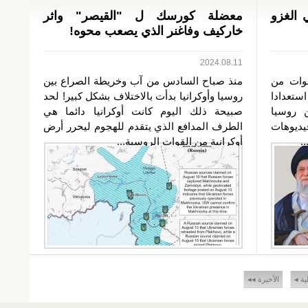
 الغزو
معضلة كورسك ل "القيصر" واثر
خاركيف وفاغنر الذي يصعب محوه!
2024.08.11
قوات من
منذ صباح السادس من آب وخريطة الصراع بين
استعدادا
روسيا وأوكرانيا بدأت بالاختلاف بشكل كبير! لحد
 روسيا
صبيحة ذلك اليوم كانت أوكرانيا دائما هي
ديوهات
الطرف المدافع الذي يتقدم للهجوم ليحرر أرض
.
أوكرانية من القوات الروسية...
لية ◂
الأخيرة ◂◂