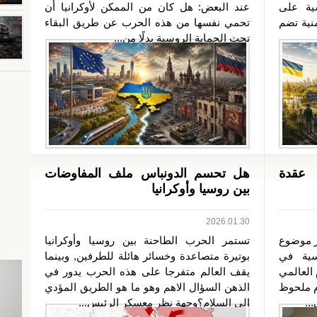
ية على
عند البعض: هل كان من الممكن لأوكرانيا أن
نية تضم
تحمي نفسها من هذه الحرب عن طريق البقاء
تحت الحماية الروسية بدلًا من...
 عقدة
هل تحسم الدونباس ملف المفاوضات
بين روسيا وأوكرانيا
2026.01.30
ر موضوع
تستمر الحرب الطاحنة بين روسيا وأوكرانيا
سية في
بوتيرة متصاعدة وخسائر هائلة للطرفين, وبينما
 العالمي
يقف العالم متفرجا على هذه الحرب يدور في
م ملحوظ
الذهن السؤال الاهم وهو ما هو الطريق المؤدي
..
الى السلام؟وجهة نظر معسكر الرئيس...