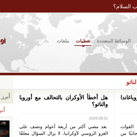
Jump to Navigation
ب السلام؟
الوسائط المتعددة
تغطيات
ملفات
ناتو
أبرز ا
باغاندا
هل أخطأ الأوكران بالتحالف مع أوروبا
والناتو؟
أبر
2026.08.01
القوات
بعد مضي أكثر من أربعة أعوام ونصف على
نبًا من
الغزو الروسي لأوكرانيا، لا يزال السؤال معلقًا