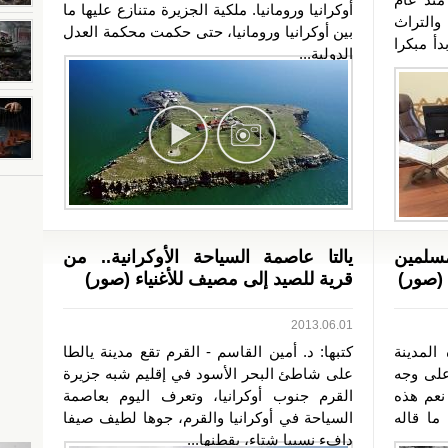
أوكرانيا ورومانيا. ملكية الجزيرة متنازع عليها ما
خ والتراث
بين أوكرانيا ورومانيا، حتى حكمت محكمة العدل
دأ مبكرا
الدولية...
مسلمين
يالتا عاصمة السياحة الأوكرانية.. من
 (صور)
قرية للصيد إلى مصيف للأغنياء (صور)
2013.06.01
المدينة
كتبها: د. أمين القاسم - القرم تقع مدينة يالطا
على وجه
على شاطئ البحر الأسود في إقليم شبه جزيرة
نعم هذه
القرم جنوب أوكرانيا، وتعرف اليوم بعاصمة
ما قاله
السياحة في أوكرانيا والقرم، جوها لطيف صيفا
دافء نسبيا شتاء، يقطنها...