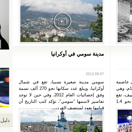
مدينة سومي في أوكرانيا
2012.09.07
ل عاصمة
سومي مدينة صغيرة نسبيا، تقع في شمال
لأوكرانيا في الفترة ما بين 1919 – 1934م، وهي
أوكرانيا، ويبلغ عدد سكانها نحو 270 ألف نسمة
ييف، تقع
وفق إحصائيات العام 2012. وفي حين لا توجد
في شرق البلاد، ويبلغ عدد سكانها نحو 1.4
تفاسير لاسمها "سومي"، تؤكد كتب التاريخ أن
قيامها يعود لمنتصف القرن...
دليل 