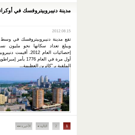
مدينة دنيبروبيتروفسك في أوكراني
2012.08.15
تقع مدينة دنيبروبيتروفسك في وسط أو
ويبلغ تعداد سكانها نحو مليون نس
إحصائيات العام 2012. أقيمت 
أول مرة في العام 1776 بأمر
الملقبة بـ "كاثرين العظيمة...
الصفحات
1
2
التالية ◂
الأخيرة ◂◂