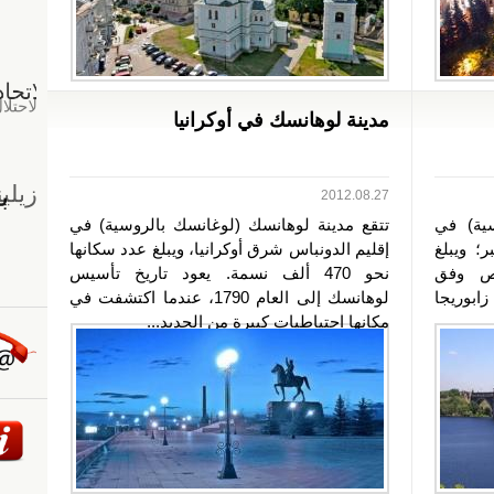
مدينة لوهانسك في أوكرانيا
2012.08.27
سية) في
تتقع مدينة لوهانسك (لوغانسك بالروسية) في
؛ ويبلغ
إقليم الدونباس شرق أوكرانيا، ويبلغ عدد سكانها
 ألف شخص وفق
نحو 470 ألف نسمة. يعود تاريخ تأسيس
 إقامة زابوريجا
لوهانسك إلى العام 1790، عندما اكتشفت في
مكانها احتياطيات كبيرة من الحديد...