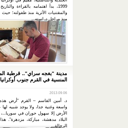
1999، بدأ اهتمامه بالقراءة والتاري
والمقتنيات الأثرية منذ طفولته؛ حيث ب
منذ مراحل دراسته...
مدينة "بغجه سراي".. قرطبة ال
المنسية في القرم جنوب أوكرانيا
2013.09.06
د. أمين القاسم – القرم "أرض هذه 
واسعة وغنية جدا، ولا يوجد شبيه لها 
الأرض إلا سهول حوران في سوريا...، 
البلاد مدهشة، مباركة، مزدهرة". هذا 
الرحالة...