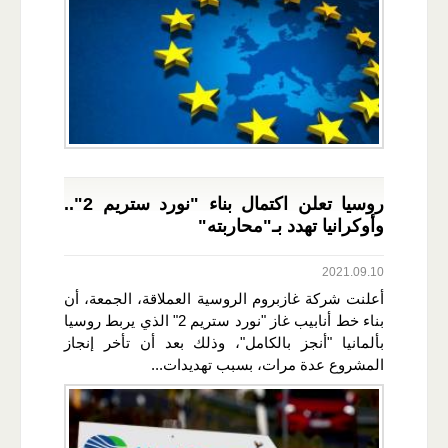
روسيا تعلن اكتمال بناء "نورد ستريم 2"..
وأوكرانيا تهدد بـ"محاربته"
2021.09.10
أعلنت شركة غازبروم الروسية العملاقة، الجمعة، أن
بناء خط أنابيب غاز "نورد ستريم 2" الذي يربط روسيا
بألمانيا "أنجز بالكامل"، وذلك بعد أن تأخر إنجاز
المشروع عدة مرات، بسبب تهديدات...