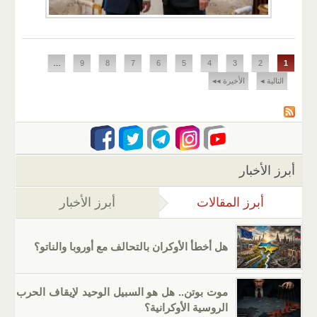
الصفحات
…
9
8
7
6
5
4
3
2
1
التالية ◂
الأخيرة ◂◂
أبرز الأخبار
أبرز المقالات
(علامة التبويب النشطة)
أبرز الأخبار
هل أخطأ الأوكران بالتحالف مع أوروبا والناتو؟
موت بوتن.. هل هو السبيل الوحيد لإيقاف الحرب
الروسية الأوكرانية؟