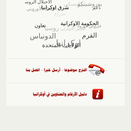
الصفحة الرئيسية
::
أخبار
::
مقالات وآراء
::
الوسائط
المتعددة
::
تغطيات
::
ملفات