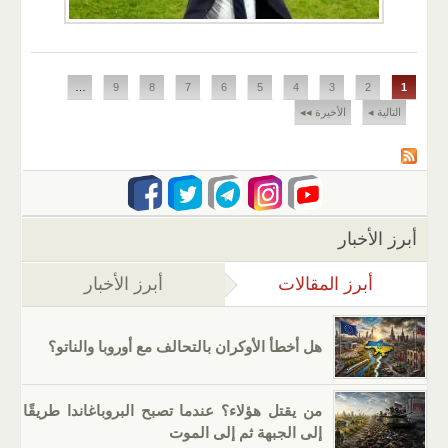
الصفحات
…
9
8
7
6
5
4
3
2
1
التالية ◂
الأخيرة ◂◂
أبرز الأخبار
أبرز المقالات
(علامة التبويب النشطة)
أبرز الأخبار
هل أخطأ الأوكران بالتحالف مع أوروبا والناتو؟
من يقتل هؤلاء؟ عندما تصبح البروباغاندا طريقًا
إلى الجبهة ثم إلى الموت