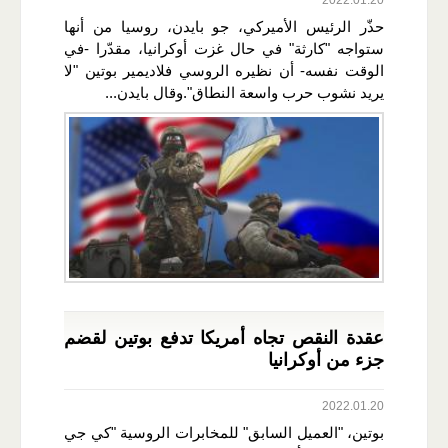
حذّر الرئيس الأميركي، جو بايدن، روسيا من أنها
ستواجه "كارثة" في حال غزت أوكرانيا، مقدّرا -في
الوقت نفسه- أن نظيره الروسي فلاديمير بوتين "لا
يريد نشوب حرب واسعة النطاق".وقال بايدن...
عقدة النقص تجاه أمريكا تدفع بوتين لقضم
جزء من أوكرانيا
2022.01.20
بوتين، "العميل السابق" للمخابرات الروسية "كي جي