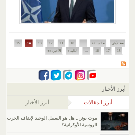
الصفحات
▸▸ الأولى
▸ السابقة
…
10
11
12
13
14
15
16
17
18
…
التالية ◂
الأخيرة ◂◂
أبرز الأخبار
أبرز المقالات
(علامة التبويب النشطة)
أبرز الأخبار
موت بوتن.. هل هو السبيل الوحيد لإيقاف الحرب
الروسية الأوكرانية؟