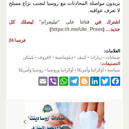
يريدون مواصلة المحادثات مع روسيا لتجنب نزاع مسلح
لا تعرف عواقبه.
اشترك في
قناتنا على "تيليجرام"
ليصلك كل
جديد...
(
https://t.me/Ukr_Press
)
فرنسا 24
العلامات:
ضمانات
-
زيارات
-
كييف
-
دبلوماسية
-
لافروف
-
بلينكن
التصنيفات:
سياسة
-
أوكرانيا وأمريكا
-
أوكرانيا وروسيا
-
روسيا وأمريكا
E
Vi
W
T
Bl
Li
T
F
m
b
h
el
o
n
wi
a
ail
er
at
e
g
k
tt
c
s
gr
g
e
er
e
A
a
er
dI
b
p
m
n
o