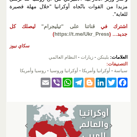
مزيدا من القوات باتّجاه أوكرانيا "خلال مهلة قصيرة
للغاية".
اشترك في
قناتنا على "تيليجرام"
ليصلك كل
جديد...
(
https://t.me/Ukr_Press
)
سكاي نيوز
العلامات:
بلينكن
-
زيارات
-
النظام العالمي
التصنيفات:
سياسة
-
أوكرانيا وأمريكا
-
أوكرانيا وروسيا
-
روسيا وأمريكا
E
Vi
W
T
Bl
Li
T
F
m
b
h
el
o
n
wi
a
ail
er
at
e
g
k
tt
c
s
gr
g
e
er
e
A
a
er
dI
b
p
m
n
o