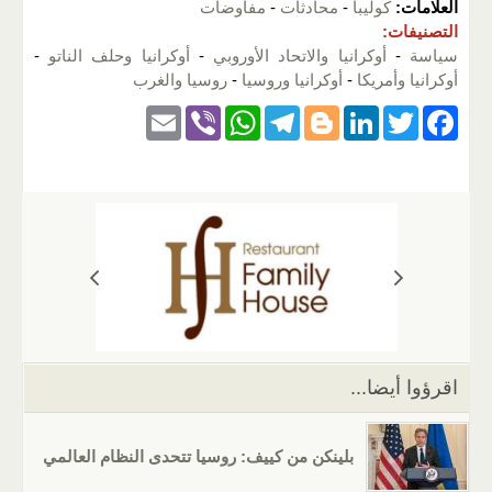
العلامات:
كوليبا
-
محادثات
-
مفاوضات
التصنيفات:
سياسة
-
أوكرانيا والاتحاد الأوروبي
-
أوكرانيا وحلف الناتو
-
أوكرانيا وأمريكا
-
أوكرانيا وروسيا
-
روسيا والغرب
E
Vi
W
T
Bl
Li
T
F
m
b
h
el
o
n
wi
a
ail
er
at
e
g
k
tt
c
s
gr
g
e
er
e
A
a
er
dI
b
p
m
n
o
p
o
k
اقرؤوا أيضا...
بلينكن من كييف: روسيا تتحدى النظام العالمي