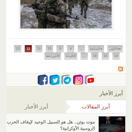
الصفحات
▸▸ الأولى
▸ السابقة
…
8
9
10
11
12
13
14
15
16
…
التالية ◂
الأخيرة ◂◂
أبرز الأخبار
أبرز المقالات
(علامة التبويب النشطة)
أبرز الأخبار
موت بوتن.. هل هو السبيل الوحيد لإيقاف الحرب
الروسية الأوكرانية؟