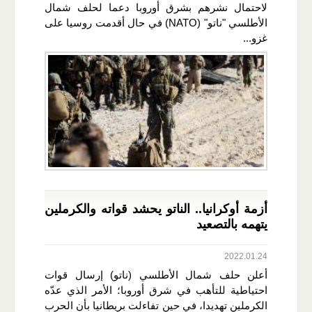
لاحتمال نشرهم بشرق أوروبا دعما لحلف شمال
الأطلسي "ناتو" (NATO) في حال أقدمت روسيا على
غزو...
أزمة أوكرانيا.. الناتو يحشد قواته والكرملين
يتهمه بالتصعيد
2022.01.24
أعلن حلف شمال الأطلسي (ناتو) إرسال قوات
احتياطية للتأهب في شرق أوروبا؛ الأمر الذي عدّه
الكرملين تهديدا، في حين تفاءلت بريطانيا بأن الحرب