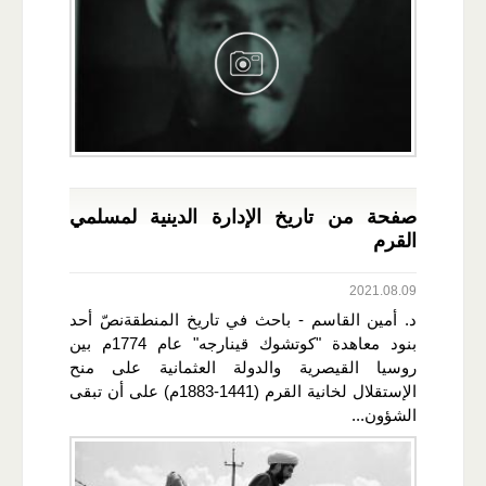
صفحة من تاريخ الإدارة الدينية لمسلمي
القرم
2021.08.09
د. أمين القاسم - باحث في تاريخ المنطقةنصّ أحد
بنود معاهدة "كوتشوك قينارجه" عام 1774م بين
روسيا القيصرية والدولة العثمانية على منح
الإستقلال لخانية القرم (1441-1883م) على أن تبقى
الشؤون...