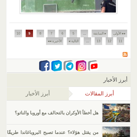
الصفحات
▸▸ الأولى
▸ السابقة
…
5
6
7
8
9
10
11
12
13
…
التالية ◂
الأخيرة ◂◂
أبرز الأخبار
أبرز المقالات
(علامة التبويب النشطة)
أبرز الأخبار
هل أخطأ الأوكران بالتحالف مع أوروبا والناتو؟
من يقتل هؤلاء؟ عندما تصبح البروباغاندا طريقًا