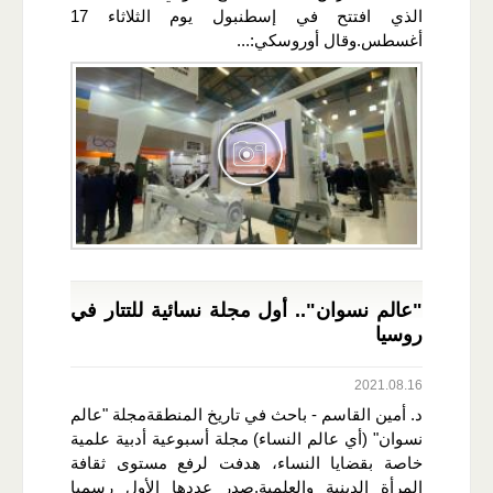
الذي افتتح في إسطنبول يوم الثلاثاء 17
أغسطس.وقال أوروسكي:...
"عالم نسوان".. أول مجلة نسائية للتتار في
روسيا
2021.08.16
د. أمين القاسم - باحث في تاريخ المنطقةمجلة "عالم
نسوان" (أي عالم النساء) مجلة أسبوعية أدبية علمية
خاصة بقضايا النساء، هدفت لرفع مستوى ثقافة
المرأة الدينية والعلمية.صدر عددها الأول رسميا