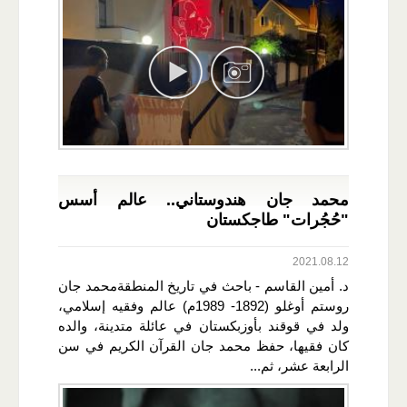
محمد جان هندوستاني.. عالم أسس
"حُجُرات" طاجكستان
2021.08.12
د. أمين القاسم - باحث في تاريخ المنطقةمحمد جان
روستم أوغلو (1892- 1989م) عالم وفقيه إسلامي،
ولد في قوقند بأوزبكستان في عائلة متدينة، والده
كان فقيها، حفظ محمد جان القرآن الكريم في سن
الرابعة عشر، ثم...