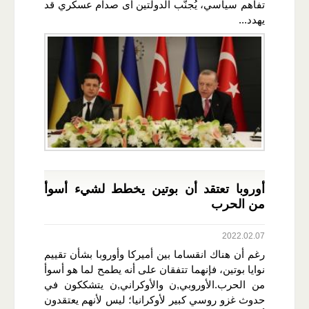
تفاهم سياسي، يُجنّب الدولتين أى صدام عسكري قد
يهدد...
أوروبا تعتقد أن بوتين يخطط لشيء أسوأ
من الحرب
2022.02.07
رغم أن هناك انقساما بين أميركا وأوروبا بشأن تقييم
نوايا بوتين، فإنهما تتفقان على أنه يطمح لما هو أسوأ
من الحرب.الأوروبي,ن والأوكراني,ن يتشككون في
حدوث غزو روسي كبير لأوكرانيا؛ ليس لأنهم يعتقدون