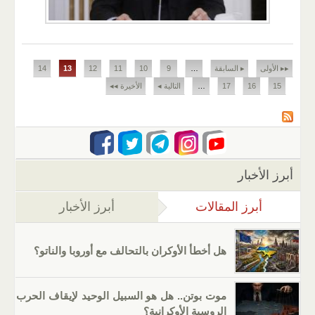
الصفحات
▸▸ الأولى
▸ السابقة
…
9
10
11
12
13
14
15
16
17
…
التالية ◂
الأخيرة ◂◂
أبرز الأخبار
أبرز المقالات
(علامة التبويب النشطة)
أبرز الأخبار
هل أخطأ الأوكران بالتحالف مع أوروبا والناتو؟
موت بوتن.. هل هو السبيل الوحيد لإيقاف الحرب
الروسية الأوكرانية؟