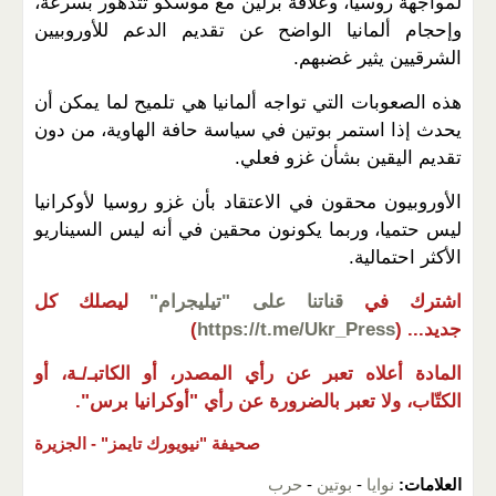
لمواجهة روسيا، وعلاقة برلين مع موسكو تتدهور بسرعة،
وإحجام ألمانيا الواضح عن تقديم الدعم للأوروبيين
الشرقيين يثير غضبهم.
هذه الصعوبات التي تواجه ألمانيا هي تلميح لما يمكن أن
يحدث إذا استمر بوتين في سياسة حافة الهاوية، من دون
تقديم اليقين بشأن غزو فعلي.
الأوروبيون محقون في الاعتقاد بأن غزو روسيا لأوكرانيا
ليس حتميا، وربما يكونون محقين في أنه ليس السيناريو
الأكثر احتمالية.
اشترك في
قناتنا على "تيليجرام"
ليصلك كل
جديد...
(
https://t.me/Ukr_Press
)
المادة أعلاه تعبر عن رأي المصدر، أو الكاتبـ/ـة، أو
الكتّاب، ولا تعبر بالضرورة عن رأي "أوكرانيا برس".
صحيفة "نيويورك تايمز" - الجزيرة
العلامات:
نوايا
-
بوتين
-
حرب