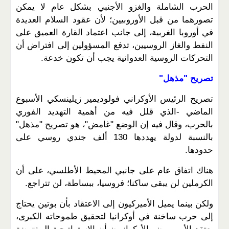
الحرب الشاملة والغزو الأجنبي بشكل عام لا يمكن
تصورهما من قبل الأوروبيين؛ لأن عقود السلام العديدة
في أوروبا الغربية، إلى جانب اعتماد القارة العميق على
النفط والغاز الروسيين، تدفع المسؤولين إلى افتراض أن
التحركات الروسية العدوانية يجب أن تكون خدعة.
تصريح "مذهل"
تصريح الرئيس الأوكراني فولوديمير زيلينسكي الأسبوع
الماضي -الذي قلل فيه من أهمية التهديد الفوري
بالحرب، وقال فيه إن الوضع "غامض"، هو تصريح "مذهل"
بالنسبة لدولة يهددها 130 ألف جندي روسي على
حدودها.
هناك اتفاق عام على جانبي المحيط الأطلسي، على أن
الكرملين لن يبقى ساكنا؛ فروسيا، ببساطة، لن تتراجع.
ولكن بينما يميل الأميركيون إلى الاعتقاد بأن بوتين يحتاج
إلى حرب ساخنة في أوكرانيا لتحقيق طموحاته الكبرى،