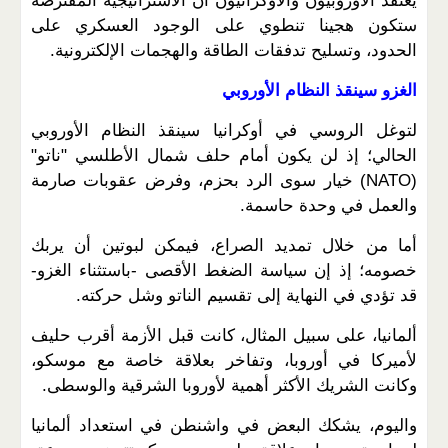
يعتقد الأوروبيون والأوكرانيون أن الاستراتيجية المفترضة
ستكون هجينا تنطوي على الوجود العسكري على
الحدود، وتسليح تدفقات الطاقة والهجمات الإلكترونية.
الغزو سينقذ النظام الأوروبي
لتوغل الروسي في أوكرانيا سينقذ النظام الأوروبي
الحالي؛ إذ لن يكون أمام حلف شمال الأطلسي "ناتو"
(NATO) خيار سوى الرد بحزم، وفرض عقوبات صارمة
والعمل في وحدة حاسمة.
أما من خلال تمديد الصراع، فيمكن لبوتين أن يربك
خصومه؛ إذ إن سياسة الضغط الأقصى -باستثناء الغزو-
قد تؤدي في النهاية إلى تقسيم الناتو وشل حركته.
ألمانيا، على سبيل المثال، كانت قبل الأزمة أقرب حليف
لأميركا في أوروبا، وتفاخر بعلاقة خاصة مع موسكو،
وكانت الشريك الأكثر أهمية لأوروبا الشرقية والوسطى.
واليوم، يشكك البعض في واشنطن في استعداد ألمانيا