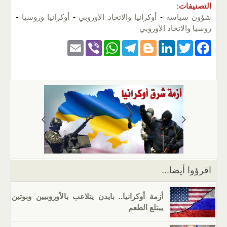
التصنيفات:
شؤون سياسة
-
أوكرانيا والاتحاد الأوروبي
-
أوكرانيا وروسيا
-
روسيا والاتحاد الأوروبي
E
Vi
W
T
Bl
Li
T
F
m
b
h
el
o
n
wi
a
ail
er
at
e
g
k
tt
c
s
gr
g
e
er
e
A
a
er
dI
b
p
m
n
o
p
o
k
اقرؤوا أيضا...
أزمة أوكرانيا.. بايدن يتلاعب بالأوروبيين وبوتين
يبتلع الطعم