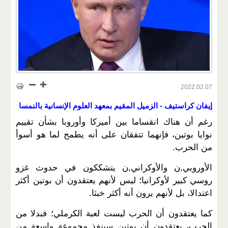
2022.02.07
إيفان كراستيف - الزميل المقيم بمعهد العلوم الإنسانية بالنمسا
رغم أن هناك انقساما بين أميركا وأوروبا بشأن تقييم
نوايا بوتين، فإنهما تتفقان على أنه يطمح لما هو أسوأ
من الحرب.
الأوروبي,ن والأوكراني,ن يتشككون في حدوث غزو
روسي كبير لأوكرانيا؛ ليس لأنهم يعتقدون أن بوتين أكثر
اعتدالا، بل لأنهم يرون أنه أكثر خبثا.
كما يعتقدون أن الحرب ليست لعبة الكرملي؛ فبدلا من
الحرب، يعتقدون أن بوتين سينفذ مجموعة واسعة من