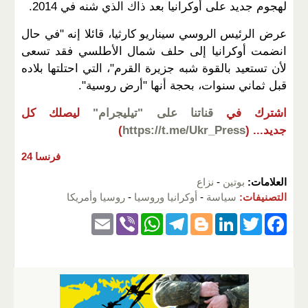
لهجوم جديد على أوكرانيا بعد ذاك الذي شنه في 2014.
عرض الرئيس الروسي سيناريو كارثيا، قائلا إنه "في حال
انضمت أوكرانيا إلى حلف شمال الأطلسي فقد تسعى
لأن تستعيد بالقوة شبه جزيرة القرم"، التي احتلتها بلاده
قبل ثماني سنوات، بحجة أنها "أرض روسية".
اشترك في
قناتنا على "تيليجرام"
ليصلك كل
جديد...
(
https://t.me/Ukr_Press
)
فرنسا 24
العلامات:
بوتين
-
نزاع
التصنيفات:
سياسة
-
أوكرانيا وروسيا
-
روسيا وأمريكا
E
Vi
W
T
Bl
Li
T
F
m
b
h
el
o
n
wi
a
ail
er
at
e
g
k
tt
c
s
gr
g
e
er
e