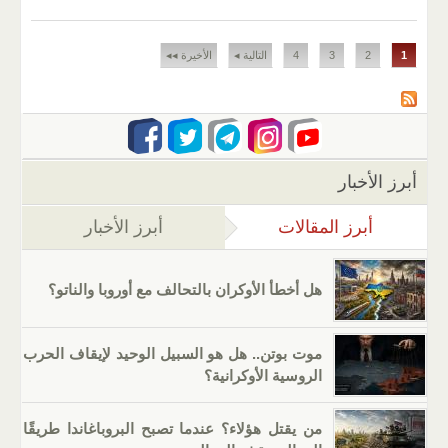
الصفحات
1
2
3
4
التالية ◂
الأخيرة ◂◂
أبرز الأخبار
أبرز المقالات
(علامة التبويب النشطة)
أبرز الأخبار
هل أخطأ الأوكران بالتحالف مع أوروبا والناتو؟
موت بوتن.. هل هو السبيل الوحيد لإيقاف الحرب
الروسية الأوكرانية؟
من يقتل هؤلاء؟ عندما تصبح البروباغاندا طريقًا