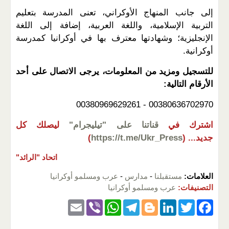
إلى جانب المنهاج الأوكراني، تعنى المدرسة بتعليم
التربية الإسلامية، واللغة العربية، إضافة إلى اللغة
الإنجليزية؛ وشهادتها معترف بها في أوكرانيا كمدرسة
أوكرانية.
للتسجيل ومزيد من المعلومات، يرجى الاتصال على أحد
الأرقام التالية:
00380636702970 - 00380969629261
اشترك في
قناتنا على "تيليجرام"
ليصلك كل
جديد...
(
https://t.me/Ukr_Press
)
اتحاد "الرائد"
العلامات:
مستقبلنا
-
مدارس
-
عرب ومسلمو أوكرانيا
التصنيفات:
عرب ومسلمو أوكرانيا
E
Vi
W
T
Bl
Li
T
F
m
b
h
el
o
n
wi
a