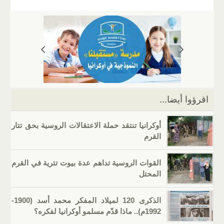
ail
er
at
e
g
k
tt
c
s
gr
g
e
er
e
A
a
er
dI
b
p
m
n
o
p
o
k
اقرؤوا أيضا...
أوكرانيا تنتقد حملة الاعتقالات الروسية بحق تتار
القرم
القوات الروسية تداهم عدة بيوت تترية في القرم
المحتل
الذكرى 120 لميلاد المفكر محمد أسد (1900-
1992م).. ماذا قدّم مسلمو أوكرانيا لفكره؟