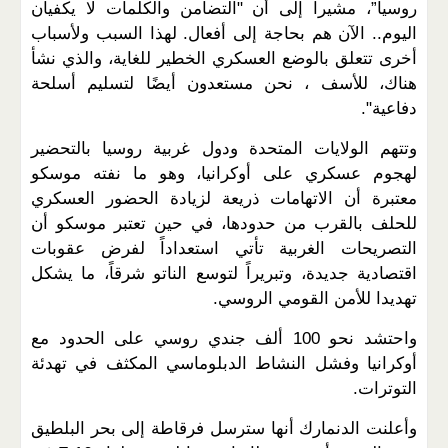
روسيا”، مشيرا إلى أن "التضامن والكلمات لا يكفيان
اليوم.. الآن هم بحاجة إلى أفعال. لهذا السبب ولأسباب
أخرى تتعلق بالوضع العسكري الخطير للغاية، والذي نشأ
هناك، للأسف ، نحن مستعدون أيضًا لتسليم أسلحة
دفاعية".
وتتهم الولايات المتحدة ودول غربية روسيا بالتحضير
لهجوم عسكري على أوكرانيا، وهو ما نفته موسكو
معتبرة أن الاتهامات ذريعة لزيادة الحضور العسكري
للحلف بالقرب من حدودها، في حين تعتبر موسكو أن
التصريحات الغربية تأتي استعداداً لفرض عقوبات
اقتصادية جديدة، وتبريراً لتوسع الناتو شرقاً، ما يشكل
تهديدا للأمن القومي الروسي.
واحتشد نحو 100 ألف جندي روسي على الحدود مع
أوكرانيا وفشل النشاط الدبلوماسي المكثف في تهدئة
التوترات.
وأعلنت الدنمارك أنها سترسل فرقاطة إلى بحر البلطيق