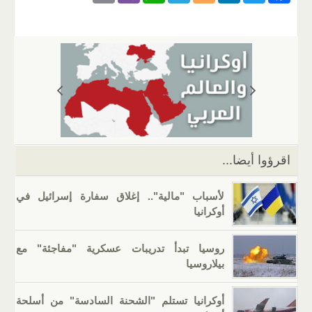
m
b
h
el
o
n
wi
a
ail
er
at
e
g
k
tt
c
s
gr
g
e
er
e
A
a
er
dI
b
p
m
n
o
p
o
k
اقرؤوا أيضا...
لأسباب "مالية".. إغلاق سفارة إسرائيل في
أوكرانيا
روسيا تبدأ تدريبات عسكرية "مفاجئة" مع
بيلاروسيا
أوكرانيا تستلم "الشحنة السادسة" من أسلحة