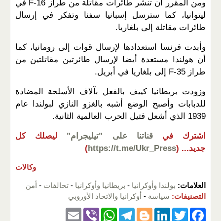
ومن المقرر أن تنشر طائرات مقاتلة من طراز F-16 في
ليتوانيا، كما سترسل إسبانيا سفنا وتفكر في إرسال
طائرات مقاتلة إلى بلغاريا.
وأبدت فرنسا استعدادها لإرسال قوات إلى رومانيا، كما
أن هولندا مستعدة أيضا لإرسال طائرتين مقاتلتين من
طراز F-35 إلى بلغاريا في أبريل.
وزودت بريطانيا كييف بالفعل بآلاف الأسلحة المضادة
للدبابات وأصبح الوضع أشبه بالغزو النازي لبولندا عام
1939 الذي أشعل فتيل الحرب العالمية الثانية.
اشترك في
قناتنا على "تيليجرام"
ليصلك كل
جديد...
(
https://t.me/Ukr_Press
)
وكالات
العلامات:
بولندا وأوكرانيا
-
بريطانيا وأوكرانيا
-
تحالفات
-
أمن
التصنيفات:
سياسة
-
أوكرانيا والاتحاد الأوروبي
E
Vi
W
T
Bl
Li
T
F