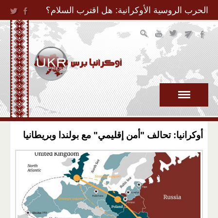
Jump to Navigation
الحرب الروسية الأوكرانية: هل اقترب السلام؟
أوكرانيا: تحالف "أمن إقليمي" مع بولندا وبريطانيا