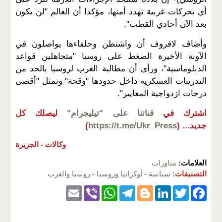
أي تحركات غربية تهدد أمنها، مؤكدا أن العالم "لن يكون
بعد الآن أحادي القطب".
وأضاف لافروف أن واشنطن وحلفاءها يواصلون في
الآونة الأخيرة الضغط على روسيا "متجاهلين قواعد
الدبلوماسية"، ورأى أن مطالبة الغرب لروسيا بالحد من
التدريبات العسكرية داخل حدودها "وقحة" وتمثل "أقصى
درجات ازدواجية المعايير".
اشترك في
قناتنا على "تيليجرام"
ليصلك كل
جديد...
(
https://t.me/Ukr_Press
)
وكالات -
الجزيرة
العلامات:
مناورات
التصنيفات:
سياسة
-
أوكرانيا وروسيا
-
روسيا والغرب
E
Vi
W
T
Bl
Li
T
F
m
b
h
el
o
n
wi
a