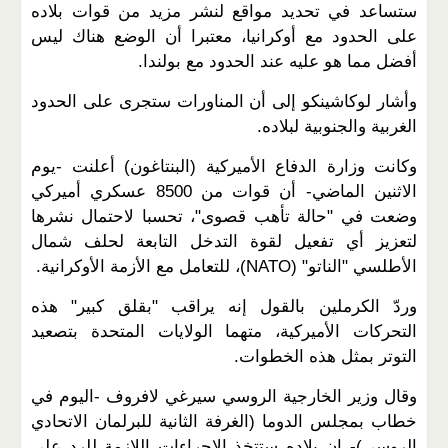
ستساعد في تحديد مواقع لنشر مزيد من قوات بلاده
على الحدود مع أوكرانيا، معتبرا أن الوضع هناك ليس
أفضل مما هو عليه عند الحدود مع بولندا.
وأشار لوكاشينكو إلى أن المناورات ستجرى على الحدود
الغربية والجنوبية لبلاده.
وكانت وزارة الدفاع الأميركية (البنتاغون) أعلنت -يوم
الاثنين الماضي- أن قوات من 8500 عسكري أميركي
وضعت في "حالة تأهب قصوى"، تحسبا لاحتمال نشرها
لتعزيز أي تفعيل لقوة التدخل التابعة لحلف شمال
الأطلسي "الناتو" (NATO)، للتعامل مع الأزمة الأوكرانية.
وردّ الكرملين بالقول إنه يراقب "بقلق كبير" هذه
التحركات الأميركية، متهما الولايات المتحدة بتصعيد
التوتر بمثل هذه الخطوات.
وقال وزير الخارجية الروسي سيرغي لافروف -اليوم في
خطاب بمجلس الدوما (الغرفة الثانية للبرلمان الاتحادي
الروسي)- إن بلاده ستتخذ الإجراءات اللازمة للرد على