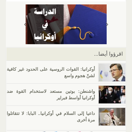
ail
er
at
e
g
k
tt
c
s
gr
g
e
er
e
A
a
er
dI
b
p
m
n
o
p
o
k
اقرؤوا أيضا...
أوكرانيا: القوات الروسية على الحدود غير كافية
لشنّ هجوم واسع
واشنطن: بوتين مستعد لاستخدام القوة ضد
أوكرانيا أواسط فبراير
داعيا إلى السلام في أوكرانيا.. البابا: لا تتقاتلوا
مرة أخرى