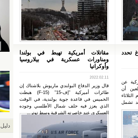
الجاري.من...
 تحدد
مقاتلات أمريكية تهبط في بولندا
ومناورات عسكرية في بيلاروسيا
وأوكرانيا
2022.02.11
ركية عن
قال وزير الدفاع البولندي ماريوش بلاشتاك إن
عين أن
طائرات أميركية "إف-15" (F-15) هبطت
الثلاثاء
الخميس في قاعدة جوية بولندية، في الوقت
د تشمل
الذي يعزز فيه حلف شمال الأطلسي وجوده
العسكري عند خاصرته الشرقية وسط توتر...
دليل 