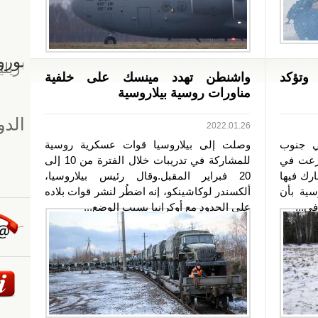
وتؤكد
واشنطن تهدد مينسك على خلفية
مناورات روسية بيلاروسية
2022.01.26
ي جنوب
وصلت إلى بيلاروسيا قوات عسكرية روسية
شرعت في
للمشاركة في تدريبات خلال الفترة من 10 إلى
ارك فيها
20 فبراير المقبل.وقال رئيس بيلاروسيا،
سية بأن
ألكسندر لوكاشينكو، إنه اضطُر لنشر قوات بلاده
ي...
على الحدود مع أوكرانيا بسبب الوضع...