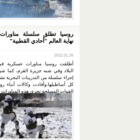
روسيا تطلق سلسلة مناورات 
نهاية العالم "أحادي القطبية"
2022.01.26
أطلقت روسيا مناورات عسكرية ف
البلاد وفي شبه جزيرة القرم، كما 
إجراء سلسلة من التدريبات البحرية تش
كل أساطيلها.وأفادت وكالات أنباء رو
القوات المسلحة تجري هذه المناورات ف