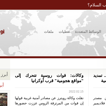
Jump to Navigation
ب السلام؟
الوسائط المتعددة
تغطيات
ملفات
أبرز ا
تمديد
وكالات: قوات روسية تتحرك إلى
ية
"مواقع هجومية" قرب أوكرانيا
أبر
2022.02.15
ن مصدر
نقلت وكالة رويترز عن مصادر أمنية غربية قولها
لاديمير
إن قوات من المرتزقة الروس عززت حضورها