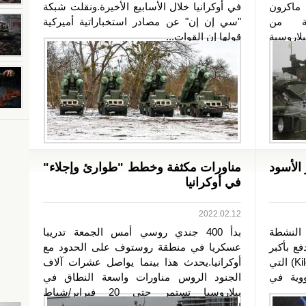
 ماكرون
في أوكرانيا خلال الأسابيع الأخيرة.ونقلت شبكة
ة من
"سي إن إن" عن مصادر استخباراتية أميركية
لاروسية
قولها إن القوات...
الأسود
مناورات مكثفة وخطط "طوارئ وإجلاء"
في أوكرانيا
2022.02.12
 النشطة
بدأ 400 جندي روسي أمس الجمعة تدريبا
فع بأكبر
عسكريا في منطقة روستوف على الحدود مع
قطعها الحربية.وعبرت الغواصة كيلو (Kilo) التي
أوكرانيا.يحدث هذا بينما يواصل عشرات آلاف
وية في
الجنود الروس مناورات واسعة النطاق في
بيلاروسيا تستمر حتى 20 فبراير/شباط