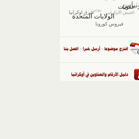
::
ملفات