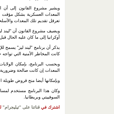
ويشير مشروع القانون إلى أن ال
المعدات العسكرية بشكل مؤقت لحلف
تعرقل تقديم تلك المعدات والأسلحة
ويضيف مشروع القانون أن "ليند ليز
أوكرانيا إلى ما كان عليه الحال قبل ما
يذكر أن برنامج "ليند ليز" يسمح لل
كانت المخاطر الأمنية التي تواجه ح
وبحسب البرنامج، بإمكان الولايا
المعدات إن كانت صالحة وضرورية ب
وبإمكانها أيضا منح قروض طويلة ال
وكان هذا البرنامج مستخدم لمساعد
السوفييتي وبريطانيا.
اشترك في
قناتنا على "تيليجرام"
ل