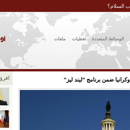
Jump to Navigation
ب السلام؟
الوسائط المتعددة
تغطيات
ملفات
اقرؤو
رانيا ضمن برنامج "ليند ليز"