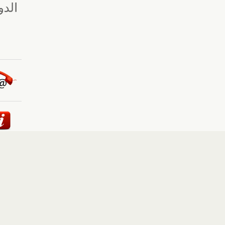
ئيسية
::
أخبار
::
مقالات وآراء
::
الوسائط المتعددة
::
تغطيات
إلى الأعلى
حقوق النشر محفوظة لوكالة "أوكرانيا برس" 2010-2022