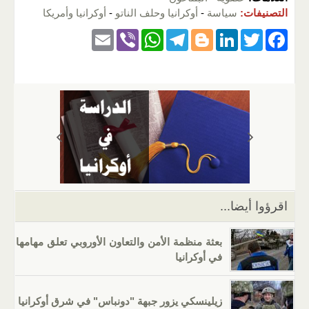
التصنيفات:
سياسة
-
أوكرانيا وحلف الناتو
-
أوكرانيا وأمريكا
E
Vi
W
T
Bl
Li
T
F
m
b
h
el
o
n
wi
a
ail
er
at
e
g
k
tt
c
s
gr
g
e
er
e
A
a
er
dI
b
p
m
n
o
p
o
k
اقرؤوا أيضا...
بعثة منظمة الأمن والتعاون الأوروبي تعلق مهامها
في أوكرانيا
زيلينسكي يزور جبهة "دونباس" في شرق أوكرانيا