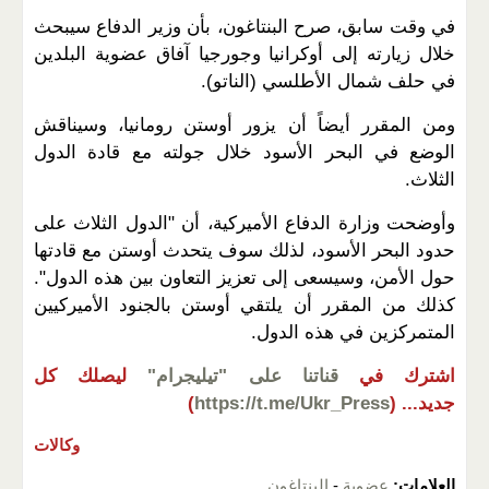
في وقت سابق، صرح البنتاغون، بأن وزير الدفاع سيبحث
خلال زيارته إلى أوكرانيا وجورجيا آفاق عضوية البلدين
في ​حلف شمال الأطلسي​ (الناتو).
ومن المقرر أيضاً أن يزور أوستن ​رومانيا​، وسيناقش
الوضع في البحر الأسود خلال جولته مع قادة الدول
الثلاث.
وأوضحت وزارة الدفاع الأميركية، أن "الدول الثلاث على
حدود البحر الأسود، لذلك سوف يتحدث أوستن مع قادتها
حول الأمن، وسيسعى إلى تعزيز التعاون بين هذه الدول".
كذلك من المقرر أن يلتقي أوستن بالجنود الأميركيين
المتمركزين في هذه الدول.
اشترك في
قناتنا على "تيليجرام"
ليصلك كل
جديد...
(
https://t.me/Ukr_Press
)
وكالات
العلامات:
عضوية
-
البنتاغون