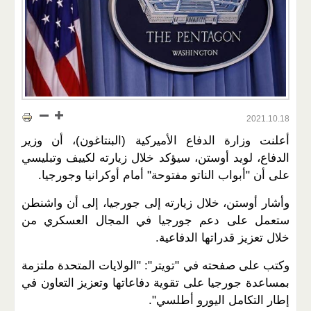
2021.10.18
أعلنت ​وزارة الدفاع الأميركية​ (​البنتاغون​)، أن وزير
الدفاع، ​لويد أوستن​، سيؤكد خلال زيارته لكييف وتبليسي
على أن "أبواب ​الناتو​ مفتوحة" أمام ​أوكرانيا​ و​جورجيا​.
وأشار أوستن، خلال زيارته إلى جورجيا، إلى أن واشنطن
ستعمل على دعم جورجيا في المجال العسكري من
خلال تعزيز قدراتها الدفاعية.
وكتب على صفحته في "تويتر": "​الولايات المتحدة​ ملتزمة
بمساعدة جورجيا على تقوية دفاعاتها وتعزيز التعاون في
إطار التكامل اليورو أطلسي".