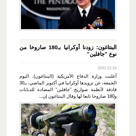
البنتاغون: زودنا أوكرانيا بـ180 صاروخا من
نوع "جافلين"
2021.12.10
أعلنت وزارة الدفاع الأمريكية (البنتاغون)، اليوم
الجمعة، عن تزويدها أوكرانيا في أكتوبر الماضي، بـ30
قاذفة لأنظمة صواريخ "جافلين" المضادة للدبابات
و180 صاروخا تابعا لها.وقال البنتاغون إن...