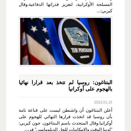
المسلحة الأوكرانية، لتعزيز قدراتها الدفاعية.وقال
كيربي:...
البنتاغون: روسيا لم تتخذ بعد قرارا نهائيا
بالهجوم على أوكرانيا
2022.01.15
أعلن البنتاغون أن واشنطن ليست على قناعة تامة
بأن روسيا قد اتخذت قرارها النهائي للهجوم على
أوكرانيا.وقال المتحدث باسم البنتاغون، جون كيربي:
"لدينا الوقت والإمكانيات للحل الدبلوماسي" في...