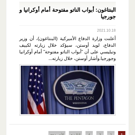
​البنتاغون: أبواب ​الناتو​ مفتوحة أمام ​أوكرانيا​ و​
جورجيا
2021.10.18
أعلنت ​وزارة الدفاع الأميركية​ (​البنتاغون​)، أن وزير
الدفاع، ​لويد أوستن​، سيؤكد خلال زيارته لكييف
وتبليسي على أن "أبواب ​الناتو​ مفتوحة" أمام ​أوكرانيا​
و​جورجيا​.وأشار أوستن، خلال زيارته...
الصفحات
1
2
3
4
التالية ◂
الأخيرة ◂◂