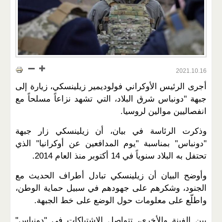
2021.10.16
أجرى الرئيس الأوكراني فولوديمير زيلينسكي، زيارة إلى
جبهة "دونباس شرق البلاد، التي تشهد نزاعاً مسلحاً مع
انفصاليين موالين لروسيا.
وذكرت الرئاسة في بيان، أن زيلينسكي زار جبهة
"دونباس" بمناسبة "يوم المدافعين عن أوكرانيا" الذي
تحتفل به البلاد سنوياً في 14 أكتوبر منذ العام 2014.
وأوضح البيان أن زيلينسكي تبادل أطراف الحديث مع
الجنود، وشكرهم على جهودهم في سبيل حماية الوطن،
واطلّع على معلومات حول الوضع على خط الجبهة.
بين الفينة والأخرى، تتواصل الاشتباكات في "دونباس"