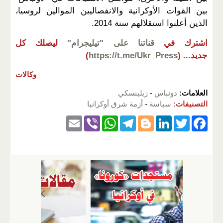
بين القوات الأوكرانية والانفصاليين الموالين لروسيا،
الذين أعلنوا استقلالهم سنة 2014.
اشترك في
قناتنا على "تيليجرام"
ليصلك كل
جديد...
(
https://t.me/Ukr_Press
)
وكالات
العلامات:
دونباس
-
زيلينسكي
التصنيفات:
سياسة
-
أزمة شرق أوكرانيا
E
Vi
W
T
Bl
Li
T
F
m
b
h
el
o
n
wi
a
ail
er
at
e
g
k
tt
c
s
gr
g
e
er
e
A
a
er
dI
b
p
m
n
o
p
o