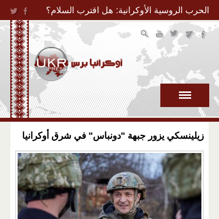
Jump to Navigation
الحرب الروسية الأوكرانية: هل اقترب السلام؟
زيلينسكي يزور جبهة "دونباس" في شرق أوكرانيا