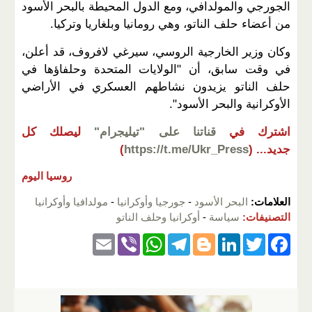
الجورجي والمولدافي، ومع الدول المحيطة بالبحر الأسود
من أعضاء حلف الناتو، وهي رومانيا وبلغاريا وتركيا.
وكان وزير الخارجية الروسي، سيرغي لافروف، قد أعلن،
في وقت سابق، أن "الولايات المتحدة وحلفاؤها في
حلف الناتو يزيدون نشاطهم العسكري في الأراضي
الأوكرانية والبحر الأسود".
اشترك في
قناتنا على "تيليجرام"
ليصلك كل
جديد...
(
https://t.me/Ukr_Press
)
روسيا اليوم
العلامات:
البحر الأسود
-
جورجيا وأوكرانيا
-
مولدافيا وأوكرانيا
التصنيفات:
سياسة
-
أوكرانيا وحلف الناتو
E
Vi
W
T
Bl
Li
T
F
m
b
h
el
o
n
wi
a
ail
er
at
e
g
k
tt
c
s
gr
g
e
er
e