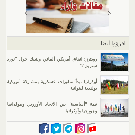
A
a
er
dI
b
p
m
n
o
p
o
k
اقرؤوا أيضا...
رويترز: اتفاق أمريكي ألماني وشيك حول "نورد
ستريم 2"
أوكرانيا تبدأ مناورات عسكرية بمشاركة أميركية
بولندية ليتوانية
قمة "أساسية" بين الاتحاد الأوروبي ومولدافيا
وجورجيا وأوكرانيا