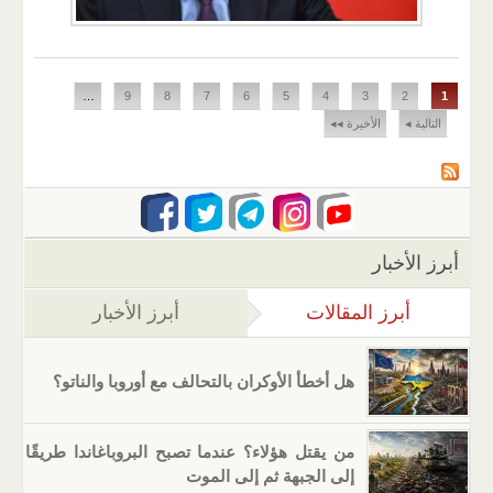
الصفحات
…
9
8
7
6
5
4
3
2
1
التالية ◂
الأخيرة ◂◂
أبرز الأخبار
أبرز المقالات
(علامة التبويب النشطة)
أبرز الأخبار
هل أخطأ الأوكران بالتحالف مع أوروبا والناتو؟
من يقتل هؤلاء؟ عندما تصبح البروباغاندا طريقًا
إلى الجبهة ثم إلى الموت