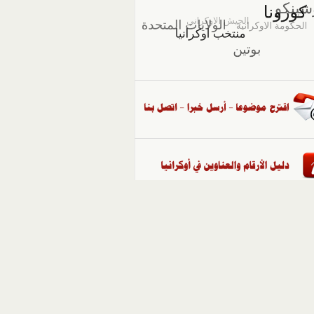
::
ملفات