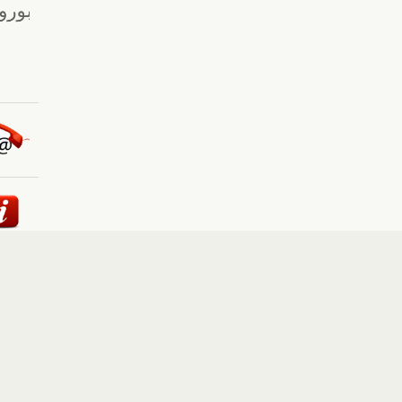
ئيسية
::
أخبار
::
مقالات وآراء
::
الوسائط المتعددة
::
تغطيات
إلى الأعلى
حقوق النشر محفوظة لوكالة "أوكرانيا برس" 2010-2022