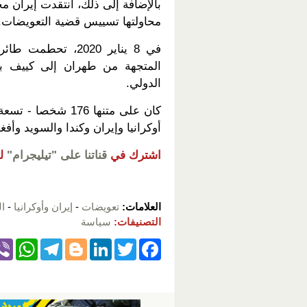
بالإضافة إلى ذلك، انتقدت إيران مج
محاولتها تسييس قضية التعويضات.
المتجهة من طهران إلى كييف بع
الدولي.
أوكرانيا وإيران وكندا والسويد وأفغ
اشترك في
قناتنا على "تيليجرام"
ل
العلامات:
تعويضات
-
إيران وأوكرانيا
-
ال
التصنيفات:
سياسة
W
T
Bl
Li
T
F
h
el
o
n
wi
a
at
e
g
k
tt
c