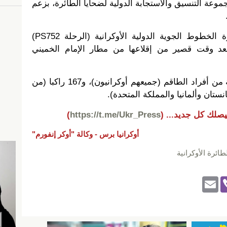
موعة التنسيق والاستجابة الدولية لضحايا الطائرة، بزعم
في 8 يناير 2020، تحطمت طائرة الخطوط الجوية الدولية الأوكرانية (الرحلة PS752)
د وقت قصير من إقلاعها من مطار الإمام الخميني
كان على متنها 176 شخصا - تسعة من أفراد الطاقم (جميعهم أوكرانيون)، و167 راكبا (من
انستان وألمانيا والمملكة المتحدة).
يصلك كل جديد...
(
https://t.me/Ukr_Press
)
أوكرانيا برس -
وكالة "أوكر إنفورم"
طائرة الأوكرانية
E
Vi
m
b
ail
er