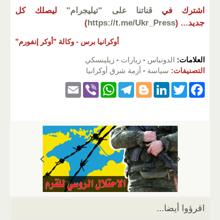
اشترك في
قناتنا على "تيليجرام"
ليصلك كل
جديد...
(
https://t.me/Ukr_Press
)
أوكرانيا برس -
وكالة "أوكر إنفورم"
العلامات:
الدونباس
-
زيارات
-
زيلينسكي
التصنيفات:
سياسة
-
أزمة شرق أوكرانيا
E
Vi
W
T
Bl
Li
T
F
m
b
h
el
o
n
wi
a
ail
er
at
e
g
k
tt
c
s
gr
g
e
er
e
A
a
er
dI
b
p
m
n
o
p
o
k
اقرؤوا أيضا...