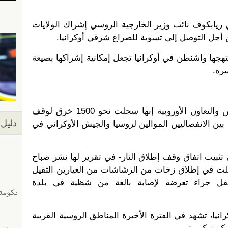
 ريابكوف نائب وزير الخارجية الروسي إشراك الولايات
ن أجل التوصل إلى تسوية للصراع شرقي أوكرانيا.
تهجها واشنطن في أوكرانيا تجعل إمكانية إشراكها بصيغة
ره.
من جهة أخرى، قالت منظمة الأمن والتعاون الأوروبية إنها سجلت نحو 1500 خرق لوقف
دليل 
 و5 أبريل الجاري بين الانفصاليين الموالين لروسيا والجيش الأوكراني في
يت اتفاق وقف إطلاق النار- في تقرير لها نشر صباح
الخروقات تمثلت في إطلاق زخات من الرشاشات من العيارين الثقيل
ل جراء تعرضه لإصابة بالغة من شظية في بلدة
ا، تشهد في الفترة الأخيرة المناطق الروسية القريبة