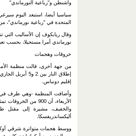
واشنطن و"رباعية النورماندي"
سياسيا أيضا، استبعد اليوم سيرغي
المتحدة في "رباعية نورماندي"، م
وقال ريابكوف إن الأساليب التي تن
نورماندي أمرا مستحيلا، بحسب تعبي
خروقات وهجمات
إطلاق النار بين 2
إقليم دونباس.
وأضافت المنظمة -وهي طرف في تثب
الأربعاء، أن 900 من 
والخفيف، مشيرة إلى مقتل طف
أليكساندريفسكا.
ووسط هجمات متواترة شرقي أوكراني