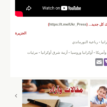
 كل جديد...
(
https://t.me/Ukr_Press
)
الجزيرة
نيا
-
رباعية النورماندي
 وأمريكا
-
أوكرانيا وروسيا
-
أزمة شرق أوكرانيا
-
مرئيات
E
Vi
m
b
ail
er