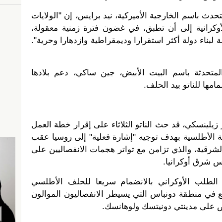
دث باسم الخارجية الأميركية، نيد برايس، إن "الولايات
وكرانية إلى أن تطبق، في غضون فترة زمنية معقولة،
ة لبناء دولة أكثر استقرارا وديمقراطية وازدهارا وحرية".
متحدثة باسم البيت الأبيض، جين ساكي، دعم بلادها
امها للناتو بيد الحلف.
 زيلينسكي، قد حث الناتو الثلاثاء على إقرار خطة العمل
ة الأطلسية بهدف توجيه "إشارة فعلية" إلى روسيا عقب
لشرقية، والذي تزامن مع تواتر هجمات الانفصاليين على
س شرق أوكرانيا.
الطلب الأوكراني بالانضمام سريعا للحلف الأطلسي
ع في منطقة دونباس التي يسيطر الانفصاليون الموالون
ص على مدينتي دونيتسك ولوهانسك.