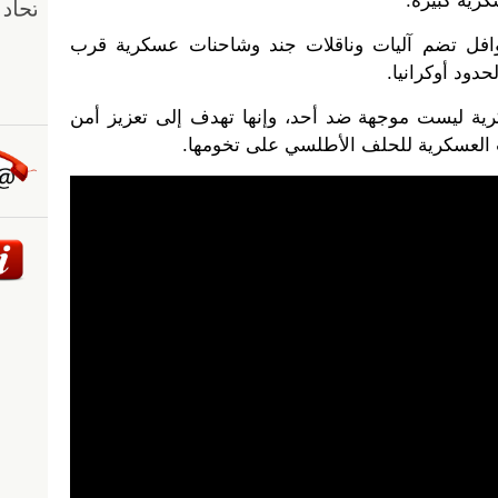
رية كبيرة.
افل تضم آليات وناقلات جند وشاحنات عسكرية قرب
دود أوكرانيا.
رية ليست موجهة ضد أحد، وإنها تهدف إلى تعزيز أمن
ت العسكرية للحلف الأطلسي على تخومها.