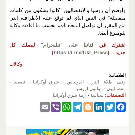
وأوضح أن روسيا والانفصاليين "كانوا يشكون من كلمات
منفصلة" في النص الذي لم توقع عليه الأطراف، التي
من المقرر أن تواصل المحادثات، بحسب ما أفادت وكالة
بلومبرغ أيضا.
اشترك في
قناتنا على "تيليجرام"
ليصلك كل
جديد...
(
https://t.me/Ukr_Press
)
وكالات
العلامات:
وقف إطلاق النار
-
الدونباس
-
شرق أوكرانيا
-
تصعيد
-
انفصاليون
-
موالون لروسيا
التصنيفات:
سياسة
-
أزمة شرق أوكرانيا
E
Vi
W
T
Bl
Li
T
F
m
b
h
el
o
n
wi
a
ail
er
at
e
g
k
tt
c