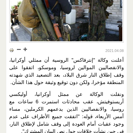
2021.04.08
أعلنت وكالة "إنترفاكس" الروسية أن ممثلي أوكرانيا،
والانفصاليين الموالين لروسيا، وموسكو، اتفقوا على
وقف إطلاق النار شرق البلاد، بعد التصعيد الذي شهدته
المنطقة مؤخرا، ولكن دون توقيع وثيقة حول هذا الشأن.
ونقلت الوكالة عن ممثل أوكرانيا، أوليكسي
أريستوفيتش، عقب محادثات استمرت 6 ساعات مع
روسيا، والانفصاليين الذين يدعمهم الكرملين، مساء
أمس الأربعاء، قوله: "اتفقت جميع الأطراف على عدم
وجود عقبات أمام العودة إلى وقف شامل لإطلاق النار،
في حين نشأت خلافات حول نص البيان المشترك".