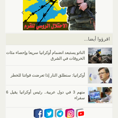
s
gr
g
e
er
e
A
a
er
dI
b
p
m
n
o
p
o
k
اقرؤوا أيضا...
الناتو يستبعد انضمام أوكرانيا سريعا وإحصاء مئات
الخروقات في الشرق
أوكرانيا: سنطلق النار إذا تعرضت قواتنا للخطر
منهم 3 في دول عربية.. رئيس أوكرانيا يقيل 6
سفراء