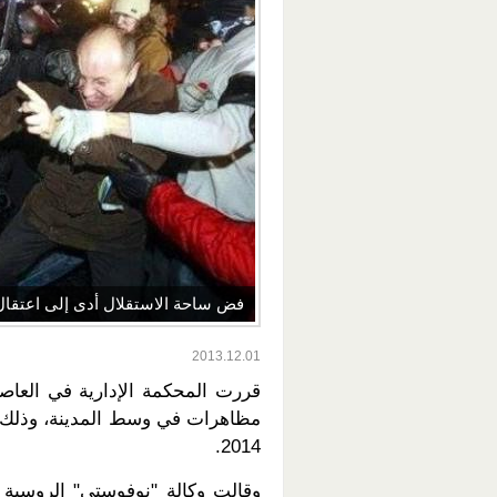
فض ساحة الاستقلال أدى إلى اعتقال 35 وإصابة 40 بجر
2013.12.01
قررت المحكمة الإدارية في العاصمة
.
2014
وقالت وكالة "نوفوستي" الروسية ل