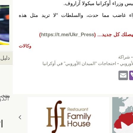
يس وزراء أوكرانيا ميكولا آزاروف.
زراء غاضب مما حدث، والسلطات "لا تريد مثل هذه
يصلك كل جديد...
(
https://t.me/Ukr_Press
)
وكالات
شراكة
دليل 
لأوروبي
-
احتجاجات "الميدان الأوروبي" في أوكرانيا
E
Vi
m
b
ail
er