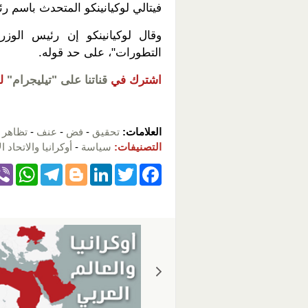
فيتالي لوكيانينكو المتحدث باسم رئ
وقال لوكيانينكو إن رئيس الو
التطورات"، على حد قوله.
اشترك في
قناتنا على "تيليجرام"
ل
العلامات:
تحقيق
-
فض
-
عنف
-
تظاهر
-
التصنيفات:
سياسة
-
أوكرانيا والاتحاد ا
W
T
Bl
Li
T
F
h
el
o
n
wi
a
at
e
g
k
tt
c
s
gr
g
e
er
e
A
a
er
dI
b
p
m
n
o
p
o