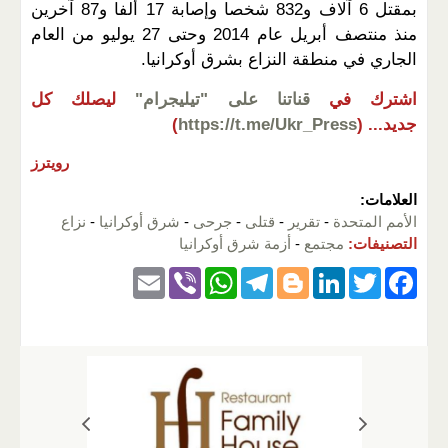
بمقتل 6 آلاف و832 شخصا وإصابة 17 ألفا و87 آخرين
منذ منتصف أبريل عام 2014 وحتى 27 يوليو من العام
الجاري في منطقة النزاع بشرق أوكرانيا.
اشترك في
قناتنا على "تيليجرام"
ليصلك كل
جديد...
(
https://t.me/Ukr_Press
)
رويترز
العلامات:
الأمم المتحدة
-
تقرير
-
قتلى
-
جرحى
-
شرق أوكرانيا
-
نزاع
التصنيفات:
مجتمع
-
أزمة شرق أوكرانيا
E
Vi
W
T
Bl
Li
T
F
m
b
h
el
o
n
wi
a
ail
er
at
e
g
k
tt
c
s
gr
g
e
er
e
A
a
er
dI
b
p
m
n
o