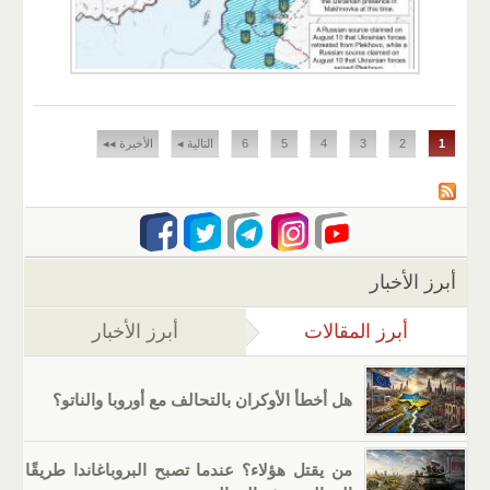
الصفحات
1
2
3
4
5
6
التالية ◂
الأخيرة ◂◂
أبرز الأخبار
أبرز المقالات
(علامة التبويب النشطة)
أبرز الأخبار
هل أخطأ الأوكران بالتحالف مع أوروبا والناتو؟
من يقتل هؤلاء؟ عندما تصبح البروباغاندا طريقًا