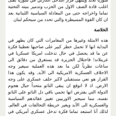
سوريا للأبد وينتهي قرار التدخل الكارثي في سوريا بقتل
اغلب قادة الصف الاول من الحزب وتدمير بنيته التحتية
تماما واخراجه حتى من المعادلة السياسية اللبنانية بعد
ان كان القوة المسيطرة والتي تحدد من سيحكم لبنان
الخلاصة
هذه الامثلة وغيرها من المغامرات التي كان يظهر في
البداية انها لا تحمل خطر كبير على صاحبها تعطينا فكرة
عن ما قد يحصل في حال تدخلت امريكا عسكريا في
غرينلاند! فاحتلال الجزيرة قد يستغرق من دقائق الى
ساعات نظرياً لكن ما بعد هذه العملية سيغير وجه
الاحلاف العسكرية الامريكية الى الأبد, وقد يكون هذا
القرار هو نعي مستقبلي لاكبر حلف عسكري على وجه
الارض, اذ لا اتوقع ان يبقى الناتو متحداً حيال هجوم
الدولة التي يفترض انها تحمي باقي دل الناتو على الناتو
نفسه, مما سيجبر الاوربيين تغيير عقائدهم السياسية
والعسكرية الى الأبد ويغير خريطة التحالفات في العالم,
لذلك أنا استبعد تماما فكرة تدخل عسكري أمريكي في