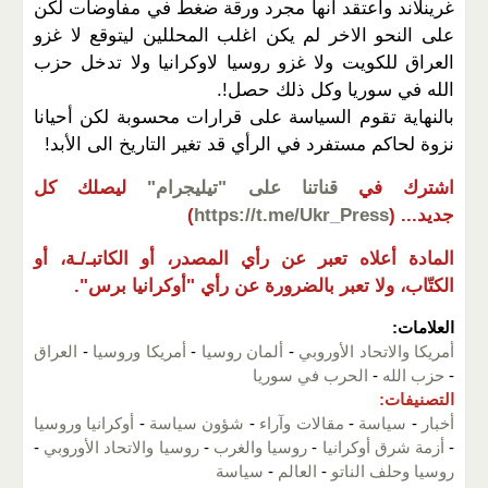
غرينلاند واعتقد انها مجرد ورقة ضغط في مفاوضات لكن
على النحو الاخر لم يكن اغلب المحللين ليتوقع لا غزو
العراق للكويت ولا غزو روسيا لاوكرانيا ولا تدخل حزب
الله في سوريا وكل ذلك حصل!.
بالنهاية تقوم السياسة على قرارات محسوبة لكن أحيانا
نزوة لحاكم مستفرد في الرأي قد تغير التاريخ الى الأبد!
اشترك في
قناتنا على "تيليجرام"
ليصلك كل
جديد...
(
https://t.me/Ukr_Press
)
المادة أعلاه تعبر عن رأي المصدر، أو الكاتبـ/ـة، أو
الكتّاب، ولا تعبر بالضرورة عن رأي "أوكرانيا برس".
العلامات:
أمريكا والاتحاد الأوروبي
-
ألمان روسيا
-
أمريكا وروسيا
-
العراق
-
حزب الله
-
الحرب في سوريا
التصنيفات:
أخبار
-
سياسة
-
مقالات وآراء
-
شؤون سياسة
-
أوكرانيا وروسيا
-
أزمة شرق أوكرانيا
-
روسيا والغرب
-
روسيا والاتحاد الأوروبي
-
روسيا وحلف الناتو
-
العالم
-
سياسة