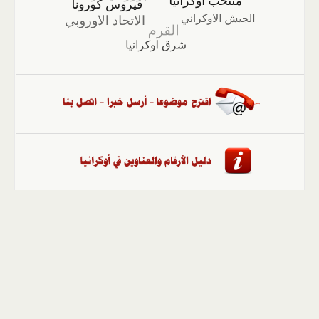
الصفحة الرئيسية
::
أخبار
::
مقالات وآراء
::
الوسائط
المتعددة
::
تغطيات
::
ملفات
إلى الأعلى
حقوق النشر محفوظة لوكالة "أوكرانيا برس" 2010-2022