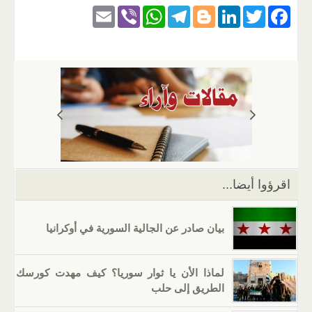
E
Vi
W
T
Bl
Li
T
F
m
b
h
el
o
n
wi
a
ail
er
at
e
g
k
tt
c
s
gr
g
e
er
e
A
a
er
dI
b
p
m
n
o
p
o
k
اقرؤوا أيضا...
بيان صادر عن الجالية السورية في أوكرانيا
لماذا الأن يا ثوار سوريا؟ كيف مهدت كورسك
الطريق إلى حلب