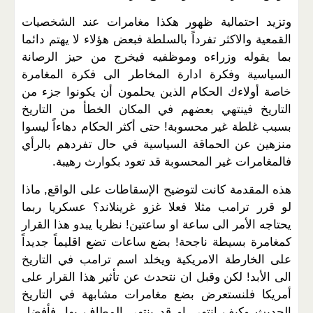
وتزيد احتمالية ظهور هكذا مغامرات عند الشخصيات
القمعية والاكثر تفرداً بالسلطة فبعض هؤلاء لا يهتم دائما
بما يقوله وزراءه وموظفيه فيخرج من حيز الرصانة
السياسية وفكرة ادارة المخاطر الى فكرة المغامرة
خاصة أولاءك الحكام الذين يحلمون أن يكونوا جزء من
التاريخ فينتهي بعضهم في المكان الخطأ من التاريخ
بسبب غلطة غير محسوبة! حتى أكثر الحكام دهاءاً ليسوا
منزهين عن الحماقة السياسية في حال تفردهم بالرأي
فالمغامرات غير المحسوبة قد تعود بكوارث رهيبة.
هذه المقدمة كانت لتوضيح الإسقاطات على الواقع, ماذا
لو قرر ترامب مثلا فعلا غزو غرينلاند؟ عسكريا ربما
يحتاجه الأمر الى ساعة او ساعتين! نظريا يبدو هذا القرار
كمغامرة بسيطة ناجحة! بضع ساعات تضع اقليماً جديداً
على الخارطة الامريكية ويخلد اسم ترامب في التاريخ
الى الأبد! لكن وقبل ان نتحدث عن تأثير هذا القرار على
أمريكا فلنستعرض بضع مغامرات مشابهة في التاريخ
الحديث وكيف انتهى او قد ينتهي المطاف بها, فأفضل