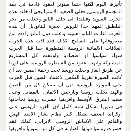
تأثيرها اليوم لكنها حتما ستؤثر لعقود قادمة في بنية
المجتمع الروسي, فعلى الصعيد الاستراتيجي ادخلت هذه
الحرب السويد وفنلندا الى حلف الناتو وجعلت من بحر
البلطيق المهم جدا للروس بحيرة للناتو,بل أن هذه
الحرب اعادت للناتو اهميته واغلب دول الناتو زادت من
مصروفاتها على التسليح, كذلك فقد آذت هذه الحرب
العلاقات الالمانية الروسية المتطورة جدا قبل الحرب
سواء سياسيا او اقتصاديا واوقفت كل المشاريع
المشتركة وانهت عقود من السيطرة الروسية على اوربا
عن طريق الغاز وجعلت روسيا تحت رحمة الصين بعد أن
كانت الصورة تقريبا العكس لاعتماد الصين قبل الحرب
على الموارد الروسية قبل ان تتمكن كل من الصين
والهند بحلب روسيا وبارخص الاثمان, بالمقابل وعلى
صعيد الشرق الأوسط وافريقيا خسرت روسيا نجاحاتها
في سوريا بشكل شبه كامل لان الغزو الروسي على
اوكرانيا اضعف بشكل كبير نظام بشار الاسد الهش
والقائم على الانعاش الروسي الايراني, كذلك فقد
خسرت روسيا قوتها الضاربة في كل من سوريا وافريقيا