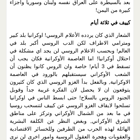
بعد بالسيطرة على العراق نفسه ولبنان وسوريا واجزاء
كبيرة من اليمن!
كييف في ثلاثة أيام
الشعار الذي كان يردده الأعلام الروسي! اوكرانيا بلد كبير
ومترامي الاطراف لكن الدب الروسي أكبر بلد في
العالم! وبحسب الاعلام الروسي لن يجد اي مشكلة في
احتلال أوكرانيا! اما العاصمة الأوكرانية فكان يجب أن
تسقط في 3 أيام! خاصة وان الروس كانوا يظنون أن
الشعب الأوكراني سيستقبلهم بالورود في العاصمة
الاوكرانية, وبالفعل بدأ الغزو الروسي الذي كان كثيرون
يتوقعون ان لا يحصل لان الفكرة غريبة جداً وقوبل
الجنود الروس بالسلاح! حتى ابسط الناس في اوكرانيا
تسلحوا لايقاف الغزو الروسي عن كييف لتنسحب روسيا
في ما بعد من الشمال الأوكراني وتركز على مناطق
الشرق الأوكراني, وبغض النظر عن الكلفة البشرية
الهائلة لهذه الحرب من الطرفين وللخسائر الاقتصادية
والعقوبات وهجرة العقول الروسية وامور اخرى لن نرى