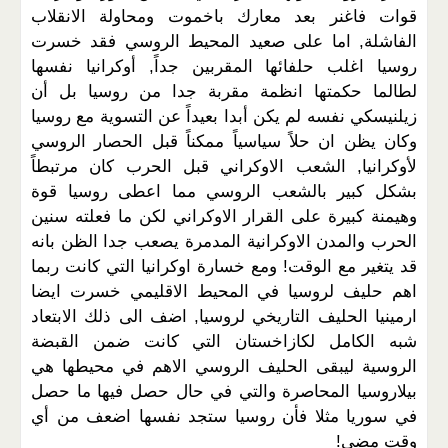
قوات فاغنر بعد معارك باخموت ومحاولة الانقلاب
الفاشلة, اما على صعيد المحيط الروسي فقد خسرت
روسيا اغلب حلفائها المقربين جداً, أوكرانيا نفسها
لطالما حكمتها انظمة مقربة جدا من روسيا بل أن
زيلنيسكي نفسه لم يكن أبدا بعيداً عن التسوية مع روسيا
وكان يظن ان حلاً سياسياً ممكناً قبل الحصار الروسي
لأوكرانيا, الشعب الاوكراني قبل الحرب كان مرتبطاً
بشكل كبير بالشعب الروسي مما اعطى روسيا قوة
وهيمنة كبيرة على القرار الاوكراني لكن ما فعلته سنين
الحرب والمدن الاوكرانية المدمرة يصعب جدا الظن بانه
قد يتغير مع الوقت! ومع خسارة اوكرانيا التي كانت ربما
اهم حليف لروسيا في المحيط الاقليمي خسرت ايضا
ارمينيا الحليف التاريخي لروسيا, اضف الى ذلك الابتعاد
شبه الكامل لكازاخستان التي كانت ضمن القبضة
الروسية ليبقى الحليف الروسي الاهم في محيطها هي
بيلاروسيا المحاصرة والتي في حال حصل فيها ما حصل
في سوريا مثلا فأن روسيا ستجد نفسها اضعف من أي
وقت مضى!