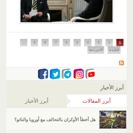
الصفحات
…
9
8
7
6
5
4
3
2
1
التالية ◂
الأخيرة ◂◂
أبرز الأخبار
أبرز المقالات
(علامة التبويب النشطة)
أبرز الأخبار
هل أخطأ الأوكران بالتحالف مع أوروبا والناتو؟