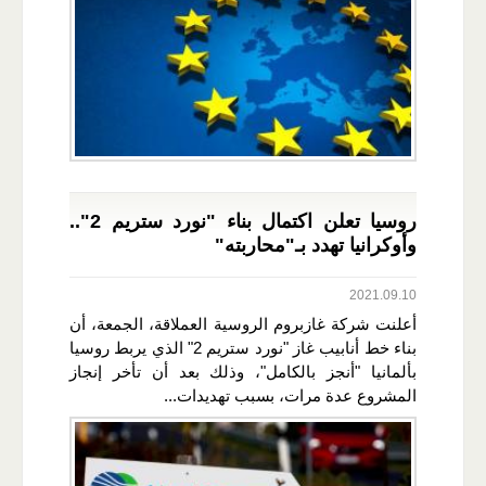
روسيا تعلن اكتمال بناء "نورد ستريم 2"..
وأوكرانيا تهدد بـ"محاربته"
2021.09.10
أعلنت شركة غازبروم الروسية العملاقة، الجمعة، أن
بناء خط أنابيب غاز "نورد ستريم 2" الذي يربط روسيا
بألمانيا "أنجز بالكامل"، وذلك بعد أن تأخر إنجاز
المشروع عدة مرات، بسبب تهديدات...