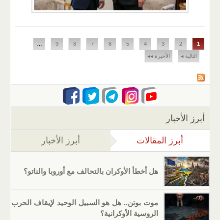
الصفحات
…
9
8
7
6
5
4
3
2
1
التالية ◂
الأخيرة ◂◂
أبرز الأخبار
أبرز المقالات
(علامة التبويب النشطة)
أبرز الأخبار
هل أخطأ الأوكران بالتحالف مع أوروبا والناتو؟
موت بوتن.. هل هو السبيل الوحيد لإيقاف الحرب
الروسية الأوكرانية؟