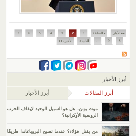
الصفحات
▸▸ الأولى
▸ السابقة
1
2
3
4
5
6
7
8
9
…
التالية ◂
الأخيرة ◂◂
أبرز الأخبار
أبرز المقالات
(علامة التبويب النشطة)
أبرز الأخبار
موت بوتن.. هل هو السبيل الوحيد لإيقاف الحرب
الروسية الأوكرانية؟
من يقتل هؤلاء؟ عندما تصبح البروباغاندا طريقًا