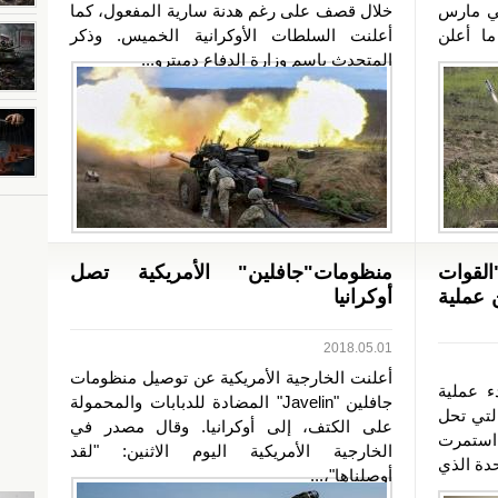
في مارس
خلال قصف على رغم هدنة سارية المفعول، كما
ا أعلن
أعلنت السلطات الأوكرانية الخميس. وذكر
المتحدث باسم وزارة الدفاع دميترو...
لقوات
منظومات"جافلين" الأمريكية تصل
 عملية
أوكرانيا
2018.05.01
أعلنت الخارجية الأمريكية عن توصيل منظومات
ء عملية
جافلين "Javelin" المضادة للدبابات والمحمولة
التي تحل
على الكتف، إلى أوكرانيا. وقال مصدر في
 استمرت
الخارجية الأمريكية اليوم الاثنين: "لقد
حدة الذي
أوصلناها"،...