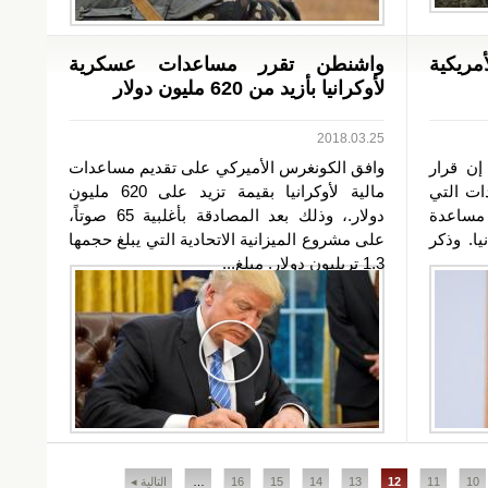
مريكية
واشنطن تقرر مساعدات عسكرية
لأوكرانيا بأزيد من 620 مليون دولار
2018.03.25
إن قرار
وافق الكونغرس الأميركي على تقديم مساعدات
ات التي
مالية لأوكرانيا بقيمة تزيد على 620 مليون
ر مساعدة
دولار.، وذلك بعد المصادقة بأغلبية 65 صوتاً،
يا. وذكر
على مشروع الميزانية الاتحادية التي يبلغ حجمها
1.3 تريليون دولار. مبلغ...
10
11
12
13
14
15
16
…
التالية ◂