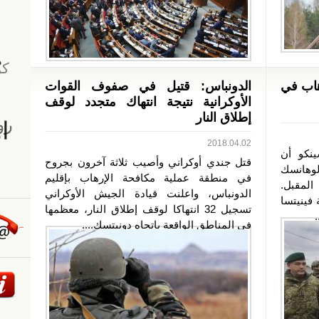
هاب في
الدونباس: قتيل في صفوف القوات
الأوكرانية نتيجة انتهاك متجدد لوقف
إطلاق النار
2018.04.02
ينكو أن
قتل جندي أوكراني وأصيب ثلاثة آخرون بجروح
لوهانسك
في منطقة عملية مكافحة الإرهاب بإقليم
لمقبل.
الدونباس، واعلنت قيادة الجيش الأوكراني
 فينيتسا
تسجيل 32 انتهاكا لوقف إطلاق النار، معظمها
في المناطق الواقعة باتجاه دونيتسك....