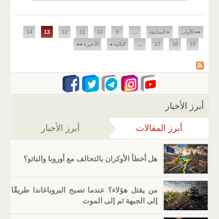
الصفحات
▸▸ الأولى
▸ السابقة
…
9
10
11
12
13
14
15
16
17
…
التالية ◂
الأخيرة ◂◂
أبرز الأخبار
أبرز المقالات
(علامة التبويب النشطة)
أبرز الأخبار
هل أخطأ الأوكران بالتحالف مع أوروبا والناتو؟
من يقتل هؤلاء؟ عندما تصبح البروباغاندا طريقًا
إلى الجبهة ثم إلى الموت