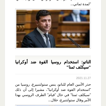
"لمدة ثماني...
الناتو: استخدام روسيا القوة ضد أوكرانيا
"سيكلف ثمنا"
2021.11.27
حذر الأمين العام للناتو، ينس ستولتنبيرغ، روسيا من
"استخدام القوة ضد أوكرانيا"، مشيرا إلى أن ذلك
"سيكلف ثمنا" في حال "قيام" الطرف الروسي بهذا
الأمر.وقال ستولتنبرغ، خلال...