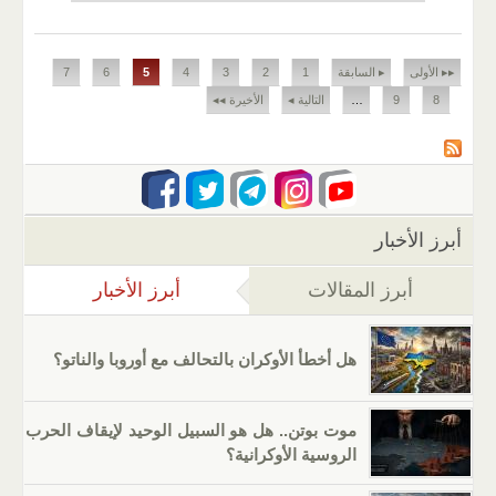
الصفحات
▸▸ الأولى
▸ السابقة
1
2
3
4
5
6
7
8
9
…
التالية ◂
الأخيرة ◂◂
أبرز الأخبار
أبرز المقالات
أبرز الأخبار
(علامة التب
هل أخطأ الأوكران بالتحالف مع أوروبا والناتو؟
موت بوتن.. هل هو السبيل الوحيد لإيقاف الحرب
الروسية الأوكرانية؟