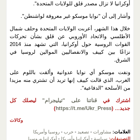
أوكرانيا لا تزال مصدر قلق للولايات المتحدة".
وأشار إلى أن "نوايا موسكو غير معروفة لواشنطن".
خلال هذا الشهر، أعربت الولايات المتحدة وحلف شمال
الأطلسي والاتحاد الأوروبي عن قلق بشأن تحركات
القوات الروسية حول أوكرانيا، التي تشهد منذ 2014
نزاعًا بين كييف والانفصاليين الموالين لروسيا في
الشرق.
ونفت موسكو أي نوايا عدوانية وألقت باللوم على
الغرب، الذي قالت كييف إنها تريد أن تشتري منه مزيدا
من الأسلحة "الدفاعية".
اشترك في
قناتنا على "تيليجرام"
ليصلك كل
جديد...
(
https://t.me/Ukr_Press
)
وكالات
العلامات:
مشاورات
-
تصعيد
-
حرب
-
روسيا وأمريكا
التصنيفات:
سياسة
-
أوكرانيا وأمريكا
-
أوكرانيا وروسيا