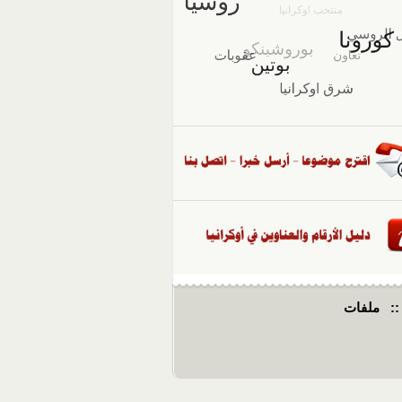
::
ملفات