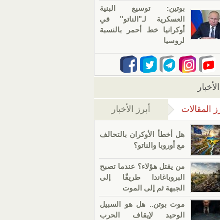
بوتين: توسيع البنية
العسكرية لـ"الناتو" في
أوكرانيا خط أحمر بالنسبة
لروسيا
لأخبار
ز المقالات
أبرز الأخبار
(علامة التبويب النشطة)
هل أخطأ الأوكران بالتحالف
مع أوروبا والناتو؟
من يقتل هؤلاء؟ عندما تصبح
البروباغاندا طريقًا إلى
الجبهة ثم إلى الموت
موت بوتن.. هل هو السبيل
الوحيد لإيقاف الحرب