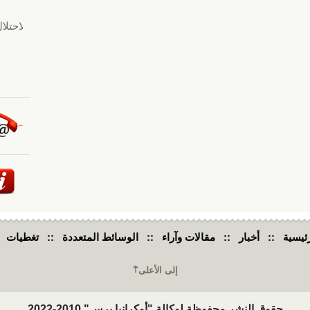
ئيسية
::
أخبار
::
مقالات وآراء
::
الوسائط المتعددة
::
تغطيات
إلى الأعلى
حقوق النشر محفوظة لوكالة "أوكرانيا برس" 2010-2022