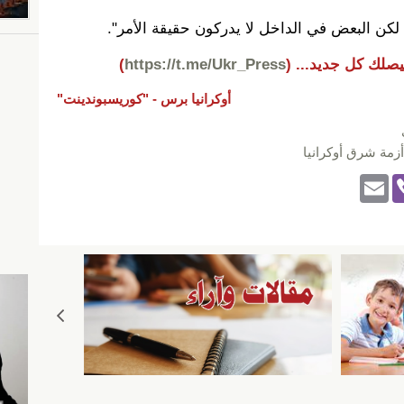
لكن البعض في الداخل لا يدركون حقيقة الأمر".
يصلك كل جديد...
(
https://t.me/Ukr_Press
)
أوكرانيا برس -
"كوريسبوندينت"
أزمة شرق أوكرانيا
E
Vi
m
b
ail
er