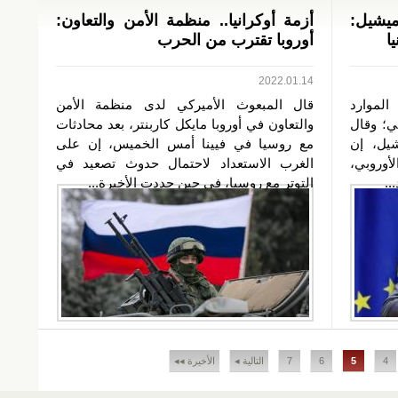
ميشيل:
أزمة أوكرانيا.. منظمة الأمن والتعاون:
ا
أوروبا تقترب من الحرب
2022.01.14
الموارد
قال المبعوث الأميركي لدى منظمة الأمن
ني؛ وقال
والتعاون في أوروبا مايكل كاربنتر، بعد محادثات
يل، إن
مع روسيا في فيينا أمس الخميس، إن على
أوروبي،
الغرب الاستعداد لاحتمال حدوث تصعيد في
التوتر مع روسيا، في حين جددت الأخيرة...
4
5
6
7
التالية ◂
الأخيرة ◂◂