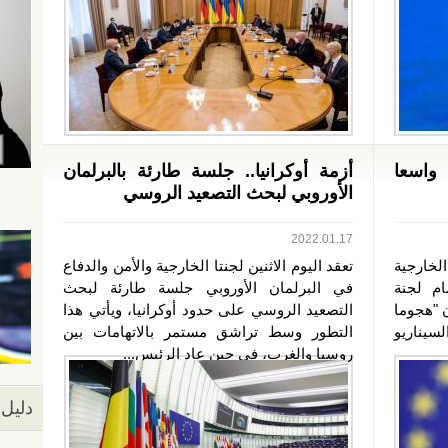
واسعا
أزمة أوكرانيا.. جلسة طارئة بالبرلمان
الأوروبي لبحث التصعيد الروسي
2022.01.17
لخارجية
تعقد اليوم الاثنين لجنتا الخارجية والأمن والدفاع
ام لجنة
في البرلمان الأوروبي جلسة طارئة لبحث
ن "هجوما
التصعيد الروسي على حدود أوكرانيا، ويأتي هذا
لسيناريو
التطور وسط تراشق مستمر بالاتهامات بين
روسيا والغرب، في حين عاد الرئيس...
دليل 