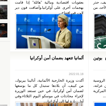
يف، حذر
بعقوبات اقتصادية ومالية "هائلة" إذا قامت
لأحد، من
بهجمات أخرى على أوكرانيا.وأضافت فون دير
لاين، في افتتاح...
 بوتين
ألمانيا تتعهد بضمان أمن أوكرانيا
2022.01.18
الروسية
أكدت وزيرة الخارجية الألمانية، أنالينا بيربوك،
وج من عزلته،
من كييف، أن بلادها ستبذل كل ما بوسعها
لمركزية
لضمان أمن أوكرانيا، في حين تستعد الوزيرة
لإجراء محادثات في موسكو اليوم الثلاثاء.وفي
أول زيارة لها إلى أوكرانيا،...