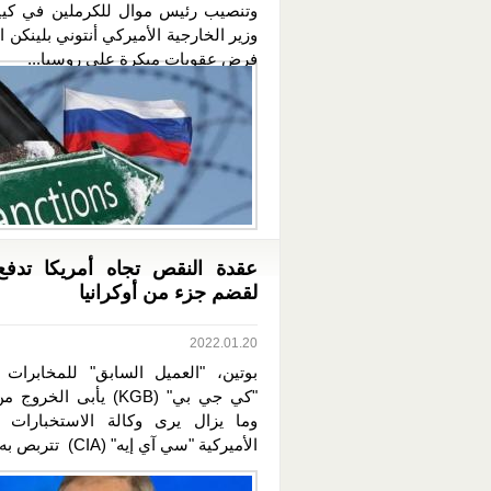
وتنصيب رئيس موال للكرملين في كي
وزير الخارجية الأميركي أنتوني بلينكن ا
فرض عقوبات مبكرة على روسيا...
عقدة النقص تجاه أمريكا تدفع
لقضم جزء من أوكرانيا
2022.01.20
بوتين، "العميل السابق" للمخابرات 
"كي جي بي" (KGB) يأبى الخر
وما يزال يرى وكالة الاستخبارات ا
الأميركية "سي آي إيه" (CIA) تتربص به...