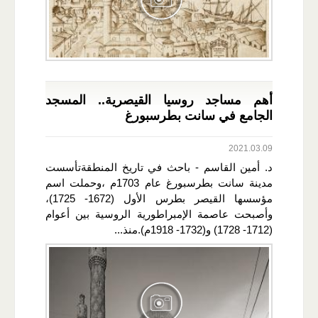
أهم مساجد روسيا القيصرية.. المسجد
الجامع في سانت بطرسبورغ
2021.03.09
د. أمين القاسم - باحث في تاريخ المنطقةتأسست
مدينة سانت بطرسبورغ عام 1703م ،وحملت اسم
مؤسسها القيصر بطرس الأول (1672- 1725)،
وأصبحت عاصمة الإمبراطورية الروسية بين أعوام
(1712- 1728) و(1732- 1918م).منذ...