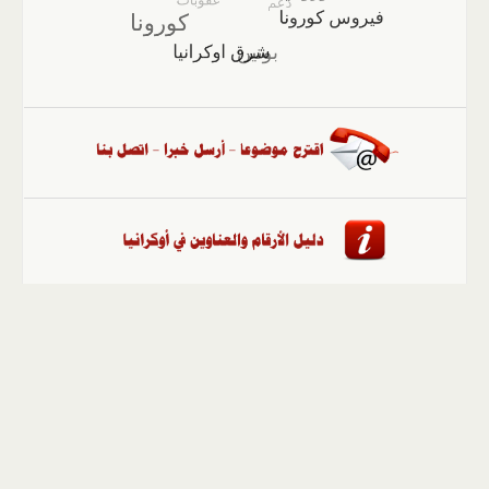
الصفحة الرئيسية
::
أخبار
::
مقالات وآراء
::
الوسائط
المتعددة
::
تغطيات
::
ملفات
إلى الأعلى
حقوق النشر محفوظة لوكالة "أوكرانيا برس" 2010-2022