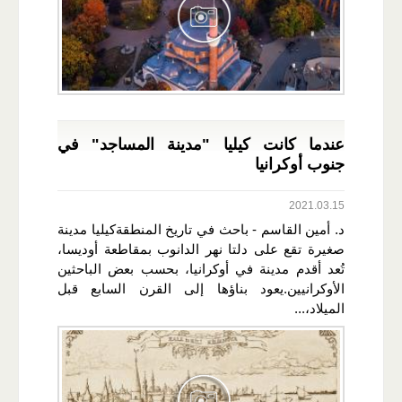
عندما كانت كيليا "مدينة المساجد" في
جنوب أوكرانيا
2021.03.15
د. أمين القاسم - باحث في تاريخ المنطقةكيليا مدينة
صغيرة تقع على دلتا نهر الدانوب بمقاطعة أوديسا،
تُعد أقدم مدينة في أوكرانيا، بحسب بعض الباحثين
الأوكرانيين.يعود بناؤها إلى القرن السابع قبل
الميلاد،...