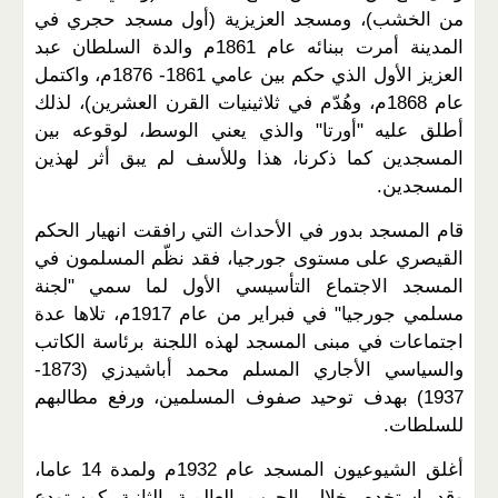
من الخشب)، ومسجد العزيزية (أول مسجد حجري في
المدينة أمرت ببنائه عام 1861م والدة السلطان عبد
العزيز الأول الذي حكم بين عامي 1861- 1876م، واكتمل
عام 1868م، وهُدّم في ثلاثينيات القرن العشرين)، لذلك
أطلق عليه "أورتا" والذي يعني الوسط، لوقوعه بين
المسجدين كما ذكرنا، هذا وللأسف لم يبق أثر لهذين
المسجدين.
قام المسجد بدور في الأحداث التي رافقت انهيار الحكم
القيصري على مستوى جورجيا، فقد نظّم المسلمون في
المسجد الاجتماع التأسيسي الأول لما سمي "لجنة
مسلمي جورجيا" في فبراير من عام 1917م، تلاها عدة
اجتماعات في مبنى المسجد لهذه اللجنة برئاسة الكاتب
والسياسي الأجاري المسلم محمد أباشيدزي (1873-
1937) بهدف توحيد صفوف المسلمين، ورفع مطالبهم
للسلطات.
أغلق الشيوعيون المسجد عام 1932م ولمدة 14 عاما،
وقد استخدم خلال الحرب العالمية الثانية كمستودع