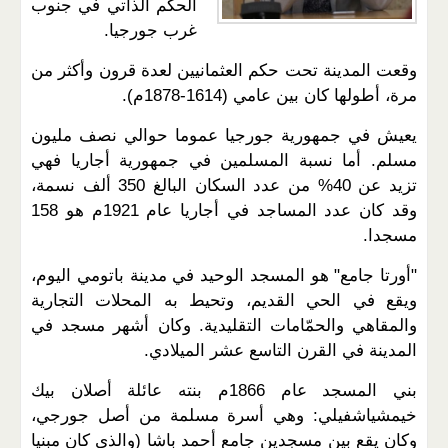
الحكم الذاتي في جنوب
غرب جورجيا.
وقعت المدينة تحت حكم العثمانيين لعدة قرون وأكثر من
مرة، أطولها كان بين عامي (1614-1878م).
يعيش في جمهورية جورجيا عموما حوالي نصف مليون
مسلم. أما نسبة المسلمين في جمهورية أجاريا فهي
تزيد عن 40% من عدد السكان البالغ 350 ألف نسمة،
وقد كان عدد المساجد في أجاريا عام 1921م هو 158
مسجدا.
"أورتا جامع" هو المسجد الوحيد في مدينة باتومي اليوم،
ويقع في الحي القديم، وتحيط به المحلات التجارية
والمقاهي والحمّامات التقليدية. وكان أشهر مسجد في
المدينة في القرن التاسع عشر الميلادي.
بني المسجد عام 1866م بنته عائلة أصلان بيك
خيمشياشفيلي: وهي أسرة مسلمة من أصل جورجي،
وكان يقع بين مسجدين جامع أحمد باشا (والذي كان مبنيا