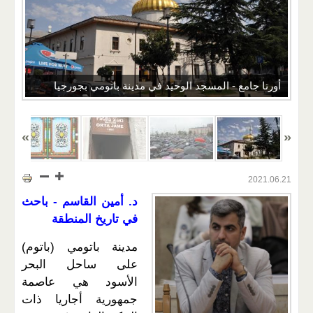
أورتا جامع - المسجد الوحيد في مدينة باتومي بجورجيا
2021.06.21
د. أمين القاسم - باحث
في تاريخ المنطقة
مدينة باتومي (باتوم)
على ساحل البحر
الأسود هي عاصمة
جمهورية أجاريا ذات