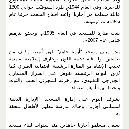
للذخيرة، وفي العام 1944م طرد السوفيّت حوالي 1800
عائلة مسلمة من أجاريا. وأُعيد افتتاح المسجد جزئيا عام
1946م ثم ترميمه.
بنيت منارة للمسجد في العام 1995م. وخضع لترميم
شامل عام 2007م.
يبدو مبنى مسجد "أورتا جامع" بلون أبيض مؤلف من
طابقين، وله قبة ذهبية اللون بزخارف إسلامية تقليدية
تجذب الإنتباه مع المنارة الرشيقة العثمانية الطراز، كما
تُزين البوابة الرئيسية نقوش على الطراز المعماري
الجورجي التقليدي، مع زخرفة لشجرتي العنب والتوت
وتحيط بهما أزهار صفراء.
يشرف اليوم على إدارة المسجد "الإدارة الدينية
لمسلمي أجاريا"، وهناك مدرسة لتعليم الأطفال ملحقة
به.
يسعى مسلمو أجاريا جاهدين منذ سنوات لبناء مسجد