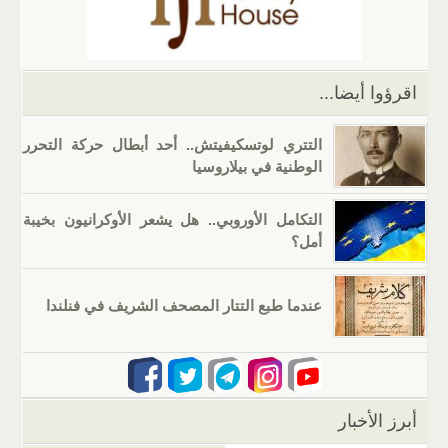
p
m
n
o
p
o
k
اقرؤوا أيضا...
التتري لوتسكيفيتش.. أحد أبطال حركة التحرر
الوطنية في بيلاروسيا
التكامل الأوروبي.. هل يشعر الأوكرانيون بخيبة
أمل؟
عندما طبع التتار المصحف الشريف في فنلندا
أبرز الأخبار