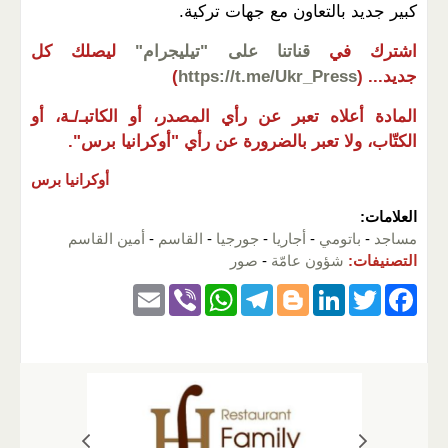
كبير جديد بالتعاون مع جهات تركية.
اشترك في
قناتنا على "تيليجرام"
ليصلك كل
جديد...
(
https://t.me/Ukr_Press
)
المادة أعلاه تعبر عن رأي المصدر، أو الكاتبـ/ـة، أو
الكتّاب، ولا تعبر بالضرورة عن رأي "أوكرانيا برس".
أوكرانيا برس
العلامات:
مساجد
-
باتومي
-
أجاريا
-
جورجيا
-
القاسم
-
أمين القاسم
التصنيفات:
شؤون عامّة
-
صور
E
Vi
W
T
Bl
Li
T
F
m
b
h
el
o
n
wi
a
ail
er
at
e
g
k
tt
c
s
gr
g
e
er
e
A
a
er
dI
b