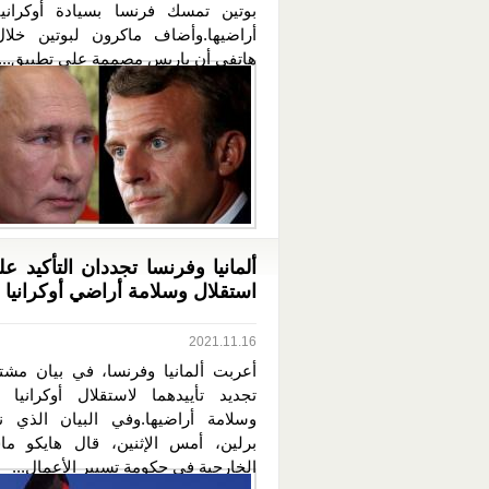
بوتين تمسك فرنسا بسيادة أوكراني
أراضيها.وأضاف ماكرون لبوتين خلا
هاتفي أن باريس مصممة على تطبيق...
ألمانيا وفرنسا تجددان التأكيد ع
استقلال وسلامة أراضي أوكرانيا
2021.11.16
أعربت ألمانيا وفرنسا، في بيان مش
تجديد تأييدهما لاستقلال أوكرانيا و
وسلامة أراضيها.وفي البيان الذي 
برلين، أمس الإثنين، قال هايكو م
الخارجية في حكومة تسيير الأعمال...