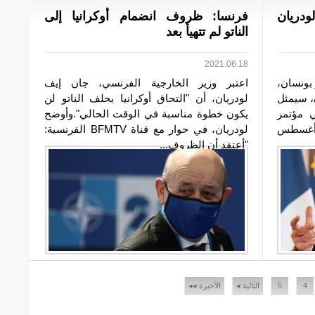
ودريان
فرنسا: ظروف انضمام أوكرانيا إلى
الناتو لم تتهيأ بعد
2021.06.18
 بونسان،
اعتبر وزير الخارجية الفرنسي، جان إيف
ن، سيمثل
لودريان، أن "التحاق أوكرانيا بحلف الناتو لن
 مؤتمر
يكون خطوة مناسبة في الوقت الحالي".وأوضح
ي أغسطس
لودريان، في حوار مع قناة BFMTV الفرنسية:
"أعتقد أن الظروف...
4
5
التالية ◂
الأخيرة ◂◂