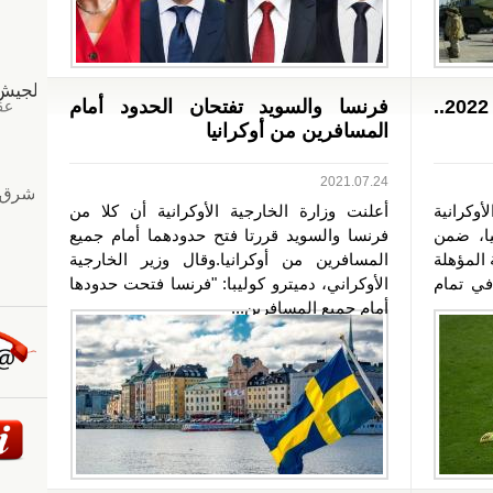
التصفيات المؤهلة لمونديال 2022..
فرنسا والسويد تفتحان الحدود أمام
المسافرين من أوكرانيا
2021.07.24
وكرانية
أعلنت وزارة الخارجية الأوكرانية أن كلا من
يا، ضمن
فرنسا والسويد قررتا فتح حدودهما أمام جميع
 المؤهلة
المسافرين من أوكرانيا.وقال وزير الخارجية
اراة في تمام
الأوكراني، دميترو كوليبا: "فرنسا فتحت حدودها
أمام جميع المسافرين...