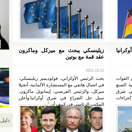
رانيا
زيلينسكي يبحث مع ميركل وماكرون
عقد قمة مع بوتين
2021.10.12
 القوات
بحث الرئيس الأوكراني، فولوديمير زيلينسكي،
ة الصنع
في اتصال هاتفي مع المستشارة الألمانية، أنجيلا
في شرق
ميركل، والرئيس الفرنسي، إيمانويل ماكرون،
إجراءات
سبل حل الصراع في شرق أوكرانيا.وأعلن
المكتب الرئاسي في كييف أن "...
دليل 