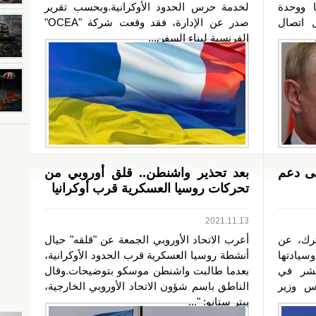
ا ووحدة
لخدمة حرس الحدود الأوكرانية.وبحسب تقرير
ل اتصال
صدر عن الإدارة، فقد وقعت شركة "OCEA"
الفرنسية لبناء السفن...
لى دعم
بعد تحذير واشنطن.. قلق أوروبي من
تحركات روسيا العسكرية قرب أوكرانيا
2021.11.13
ترك، عن
أعرب الاتحاد الأوروبي الجمعة عن "قلقه" حيال
سيادتها
أنشطة روسيا العسكرية قرب الحدود الأوكرانية،
نشر في
بعدما طالبت واشنطن موسكو بتوضيحات.وقال
اس وزير
الناطق باسم شؤون الاتحاد الأوروبي الخارجية،
بيتر ستانو: "...