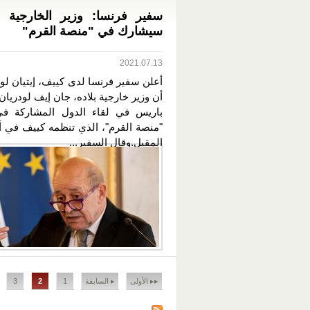
سفير فرنسا: وزير الخارجية ل
سيشارك في "منصة القرم"
2021.07.13
أعلن سفير فرنسا لدى كييف، إيتيان لو
أن وزير خارجية بلاده، جان إيف لودريا
باريس في لقاء الدول المشاركة في
"منصة القرم"، الذي تنظمه كييف ف
المقبل.وقال السفير...
الصفحات
▸▸ الأولى
▸ السابقة
1
2
3