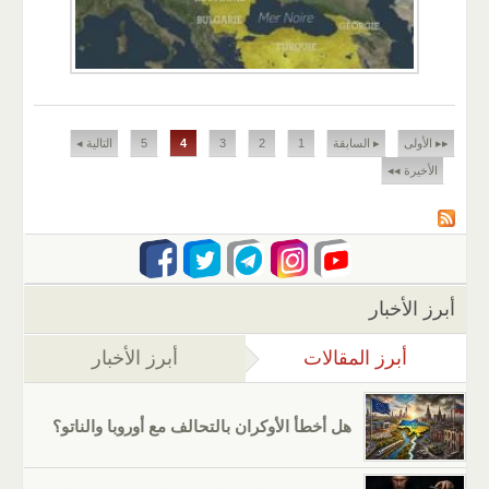
الصفحات
▸▸ الأولى
▸ السابقة
1
2
3
4
5
التالية ◂
الأخيرة ◂◂
أبرز الأخبار
أبرز المقالات
(علامة التبويب النشطة)
أبرز الأخبار
هل أخطأ الأوكران بالتحالف مع أوروبا والناتو؟