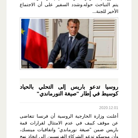
يتم التباحث حوله.وشدد السفير على أن الاجتماع
الأخير للجنة...
روسيا تدعو باريس إلى التحلي بالحياد
كوسيط في إطار "صيغة النورماندي"
2020.12.01
أعلنت وزارة الخارجية الروسية أن فرنسا تتغاضى
عن موقف كييف في عدم الامتثال لقرارات قمة
باريس ضمن "صيغة نورماندي" واتفاقيات مينسك،
وأن موسكو تدعو الشركاء الفرنسيين إلى اتخاذ نهج