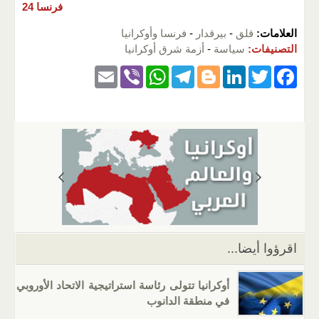
فرنسا 24
العلامات:
قلق
-
بيرقدار
-
فرنسا وأوكرانيا
التصنيفات:
سياسة
-
أزمة شرق أوكرانيا
E
Vi
W
T
Bl
Li
T
F
m
b
h
el
o
n
wi
a
ail
er
at
e
g
k
tt
c
s
gr
g
e
er
e
A
a
er
dI
b
p
m
n
o
p
o
k
اقرؤوا أيضا...
أوكرانيا تتولى رئاسة استراتيجية الاتحاد الأوروبي
في منطقة الدانوب