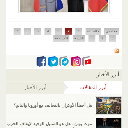
الصفحات
▸▸ الأولى
▸ السابقة
1
2
3
4
5
6
7
8
9
…
التالية ◂
الأخيرة ◂◂
أبرز الأخبار
أبرز المقالات
(علامة التبويب النشطة)
أبرز الأخبار
هل أخطأ الأوكران بالتحالف مع أوروبا والناتو؟
موت بوتن.. هل هو السبيل الوحيد لإيقاف الحرب